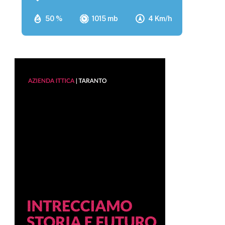
50 %
1015 mb
4 Km/h
p