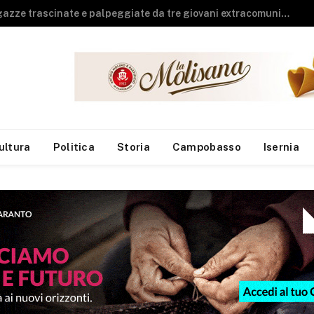
Guardia di Finanza, arrivano sei neo finanzieri al Reparto Aeronavale di Termoli
ultura
Politica
Storia
Campobasso
Isernia