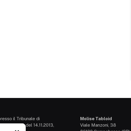
presso il Tribunale di
Molise Tabloid
so: 3/2013 del 14.11.2013,
Viale Manzoni, 38