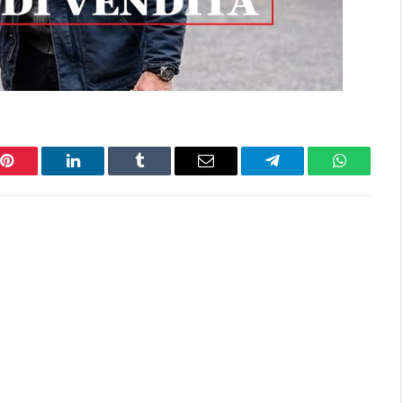
Pinterest
LinkedIn
Tumblr
Email
Telegram
WhatsAp