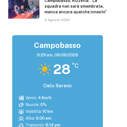
Campobasso, Rizzetta: “La
squadra non sarà smembrata,
manca ancora qualche innesto”
5 Agosto 2026
Campobasso
9:29 am,
08/06/2026
28
°C
Cielo Sereno
Vento:
4 Km/h
Nuvole:
0%
Visibilità:
10 km
Alba:
6:00 am
Tramonto:
8:14 pm