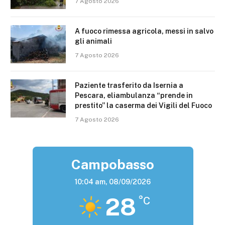
7 Agosto 2026
A fuoco rimessa agricola, messi in salvo
gli animali
7 Agosto 2026
Paziente trasferito da Isernia a
Pescara, eliambulanza “prende in
prestito” la caserma dei Vigili del Fuoco
7 Agosto 2026
Campobasso
10:04 am,
08/09/2026
28
°C