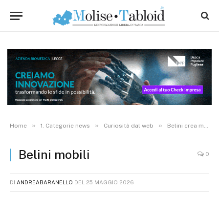
»
»
»
Home
1. Categorie news
Curiosità dal web
Belini crea mobili solidi e convenienti da 36 anni. Scopri di più!
Belini mobili
0
DI
ANDREABARANELLO
DEL
25 MAGGIO 2026