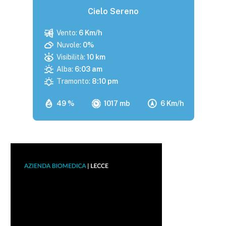
Cielo Sereno
Vento:
6 Km/h
Nuvole:
0%
Visibilità:
10 km
Alba:
6:03 am
Tramonto:
8:10 pm
49 %
1017 mb
6 Km/h