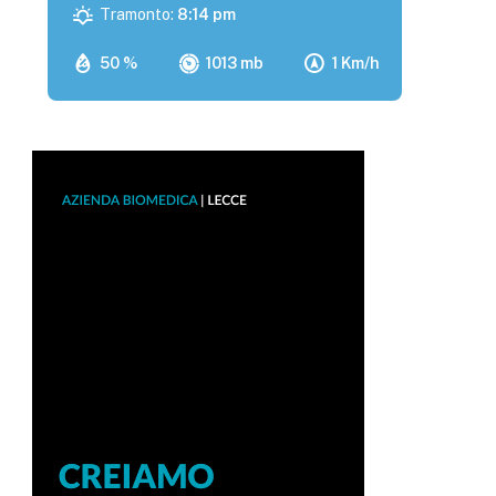
Tramonto:
8:14 pm
50 %
1013 mb
1 Km/h
p