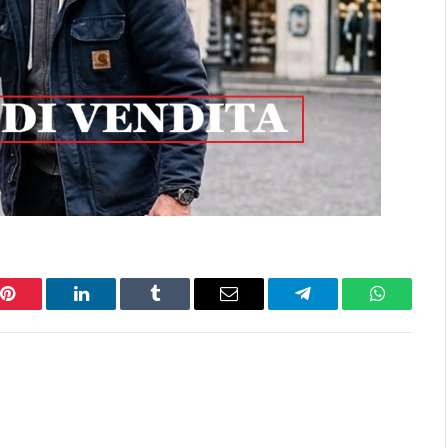
Pinterest
LinkedIn
Tumblr
Email
Telegram
WhatsAp