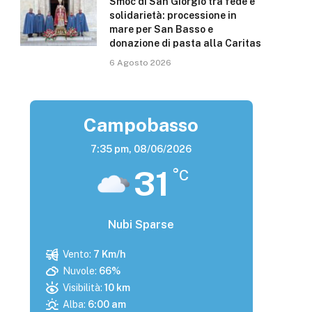
Smoc di San Giorgio tra fede e
solidarietà: processione in
mare per San Basso e
donazione di pasta alla Caritas
6 Agosto 2026
Campobasso
7:35 pm,
08/06/2026
31
°C
Nubi Sparse
Vento:
7 Km/h
Nuvole:
66%
Visibilità:
10 km
Alba:
6:00 am