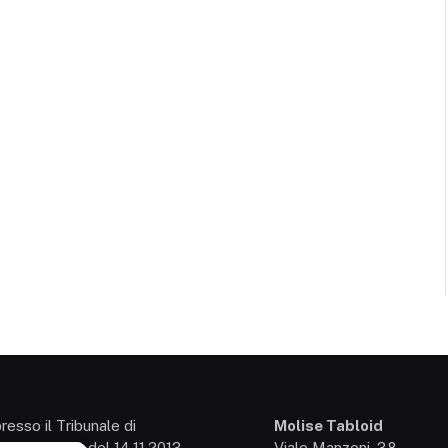
presso il Tribunale di
Molise Tabloid
so: 3/2013 del 14.11.2013,
Viale Manzoni, 38