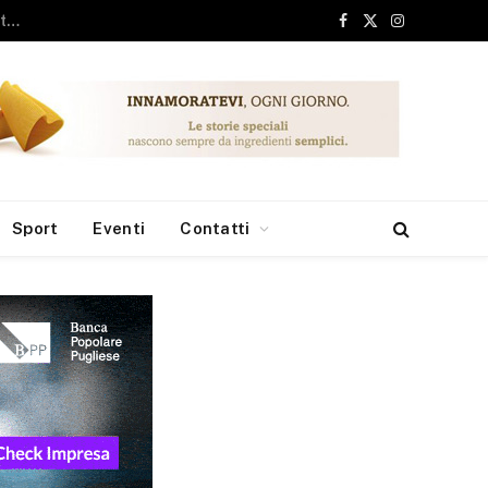
ari, 6 milioni dai Fondi Europei per le borse di studio
Facebook
X
Instagram
(Twitter)
Sport
Eventi
Contatti