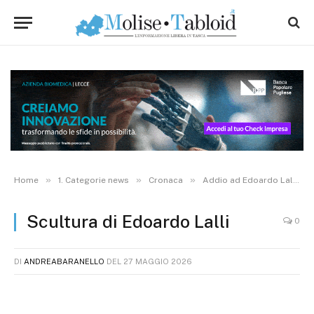
»
»
»
Home
1. Categorie news
Cronaca
Addio ad Edoardo Lalli, a 58 anni scompare lo scultore della pietra dell’Alto Molise
Scultura di Edoardo Lalli
0
DI
ANDREABARANELLO
DEL
27 MAGGIO 2026