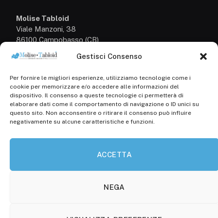
Molise Tabloid
Viale Manzoni, 38
86100 Campobasso (CB)
Gestisci Consenso
Tel.
+39 3333169466
Per fornire le migliori esperienze, utilizziamo tecnologie come i
Scrivici a:
cookie per memorizzare e/o accedere alle informazioni del
info@molisetabloid.it
dispositivo. Il consenso a queste tecnologie ci permetterà di
elaborare dati come il comportamento di navigazione o ID unici su
commerciale@molisetabloid.it
questo sito. Non acconsentire o ritirare il consenso può influire
negativamente su alcune caratteristiche e funzioni.
Disclaimer
ACCETTA
Privacy Policy
Cookie Policy (UE)
NEGA