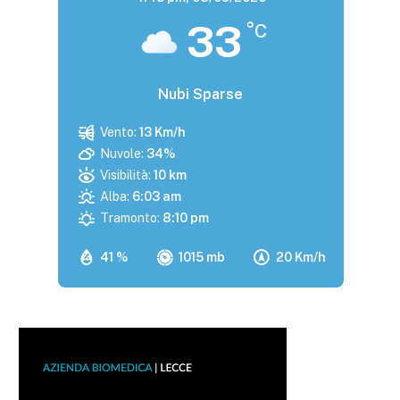
33
°C
Nubi Sparse
Vento:
13 Km/h
Nuvole:
34%
Visibilità:
10 km
Alba:
6:03 am
Tramonto:
8:10 pm
41 %
1015 mb
20 Km/h