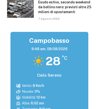
Esodo estivo, secondo weekend
da bollino nero: previsti oltre 25
milioni di spostamenti
7 Agosto 2026
Campobasso
9:48 am,
08/08/2026
28
°C
Cielo Sereno
Vento:
8 Km/h
Nuvole:
0%
Visibilità:
10 km
Alba:
6:02 am