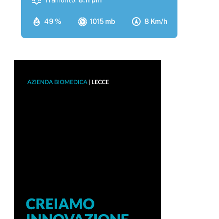
Tramonto:
8:11 pm
49 %
1015 mb
8 Km/h
p