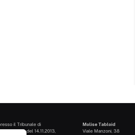
presso il Tribunale di
Molise Tabloid
so: 3/2013 del 14.11.2013,
Viale Manzoni, 38