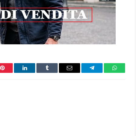
Pinterest
LinkedIn
Tumblr
Email
Telegram
WhatsAp