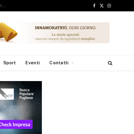
ari, 6 milioni dai Fondi Europei per le borse di studio
Facebook
X
Instagram
(Twitter)
Sport
Eventi
Contatti