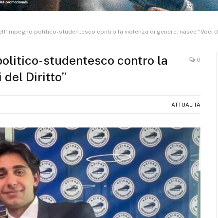
ll’impegno politico-studentesco contro la violenza di genere: nasce “Voci de
olitico-studentesco contro la
0
 del Diritto”
ATTUALITÀ