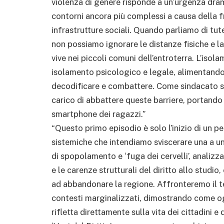
violenza di genere risponde a un’urgenza dra
contorni ancora più complessi a causa della 
infrastrutture sociali. Quando parliamo di tutel
non possiamo ignorare le distanze fisiche e la 
vive nei piccoli comuni dell’entroterra. L’isola
isolamento psicologico e legale, alimentando 
decodificare e combattere. Come sindacato st
carico di abbattere queste barriere, portando
smartphone dei ragazzi.”
“Questo primo episodio è solo l’inizio di un pe
sistemiche che intendiamo sviscerare una a u
di spopolamento e ‘fuga dei cervelli’, analizz
e le carenze strutturali del diritto allo studi
ad abbandonare la regione. Affronteremo il tem
contesti marginalizzati, dimostrando come o
rifletta direttamente sulla vita dei cittadini e 