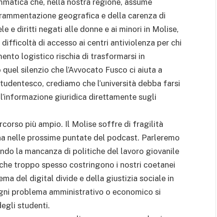
mmatica che, nella nostra regione, assume
frammentazione geografica e della carenza di
e e diritti negati alle donne e ai minori in Molise,
difficoltà di accesso ai centri antiviolenza per chi
mento logistico rischia di trasformarsi in
quel silenzio che l’Avvocato Fusco ci aiuta a
udentesco, crediamo che l’università debba farsi
 l’informazione giuridica direttamente sugli
rcorso più ampio. Il Molise soffre di fragilità
na nelle prossime puntate del podcast. Parleremo
ando la mancanza di politiche del lavoro giovanile
o, che troppo spesso costringono i nostri coetanei
a del digital divide e della giustizia sociale in
gni problema amministrativo o economico si
degli studenti.