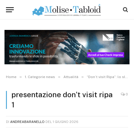
»
»
»
Home
1. Categorie news
Attualità
“Don’t visit Ripa”: lo slogan provocatorio per rilanciare il turismo. Presentata la nuova brand identity
presentazione don’t visit ripa
0
1
DI
ANDREABARANELLO
DEL
1 GIUGNO 2026