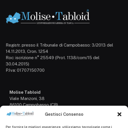
Registr. presso il Tribunale di Campobasso: 3/2013 del
14.11.2013, Cron. 1254
Roc: iscrizione n° 25549 (Prot. 1138/com/15 del
30.04.2015)
P.Iva: 01707150700
Molise Tabloid
Viale Manzoni, 38
86100 Campobasso (CB)
Gestisci Consenso
Tel.
+39 3333169466
Per fornire le migliori esperienze, utilizziamo tecnologie come i