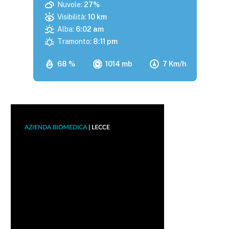
Nuvole:
27%
Visibilità:
10 km
Alba:
6:02 am
Tramonto:
8:11 pm
68 %
1014 mb
7 Km/h