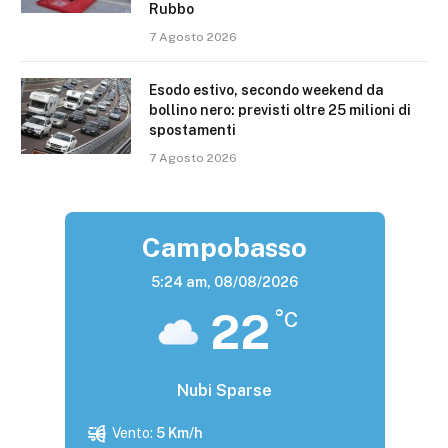
Rubbo
7 Agosto 2026
Esodo estivo, secondo weekend da
bollino nero: previsti oltre 25 milioni di
spostamenti
7 Agosto 2026
Campobasso
5:24 am,
08/08/2026
22
°C
Nubi Sparse
Vento:
5 Km/h