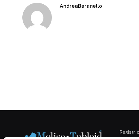
AndreaBaranello
Registr. 
Campobas