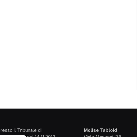
presso il Tribunale di
Molise Tabloid
so: 3/2013 del 14.11.2013,
Viale Manzoni, 38