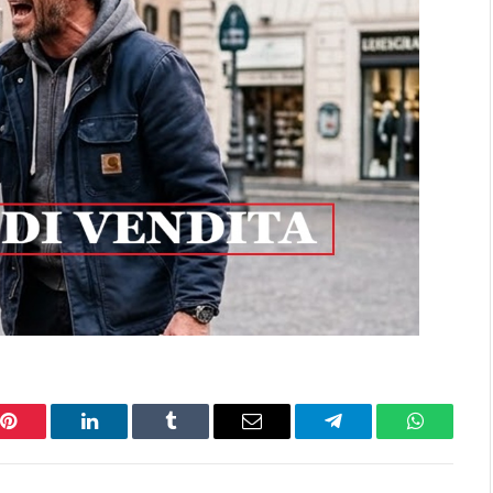
Pinterest
LinkedIn
Tumblr
Email
Telegram
WhatsAp