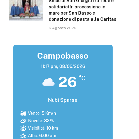
Smoc di San Giorgio tra fede e
solidarietà: processione in
mare per San Basso e
donazione di pasta alla Caritas
6 Agosto 2026
Campobasso
11:17 pm,
08/06/2026
26
°C
Nubi Sparse
Vento:
5 Km/h
Nuvole:
32%
Visibilità:
10 km
Alba:
6:00 am