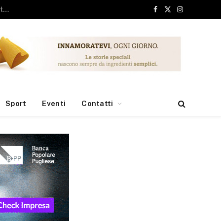
ari, 6 milioni dai Fondi Europei per le borse di studio
Facebook
X
Instagram
(Twitter)
Sport
Eventi
Contatti