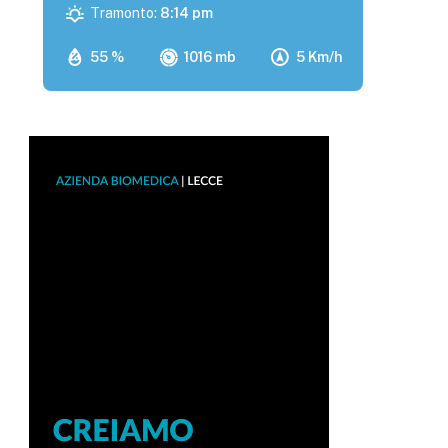
Tramonto:
8:14 pm
55 %
1016 mb
5 Km/h
p