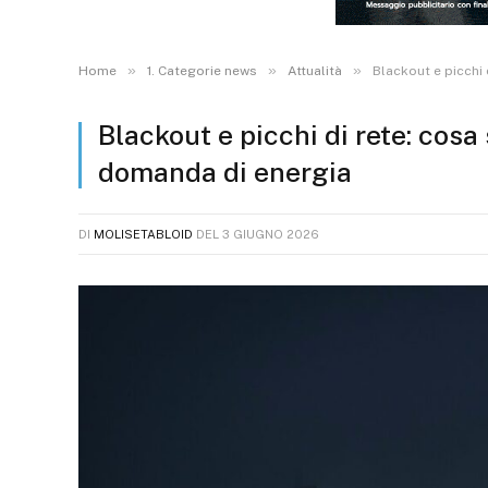
»
»
»
Home
1. Categorie news
Attualità
Blackout e picchi
Blackout e picchi di rete: co
domanda di energia
DI
MOLISETABLOID
DEL
3 GIUGNO 2026