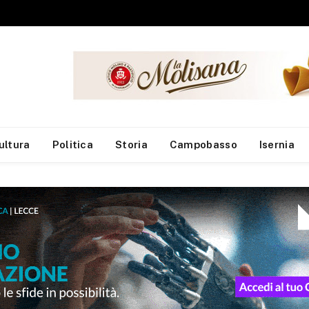
Trasporto pubblico, sindacati: ritardi nel pagamento della quattordicesima ai dipendenti Atm e Sati
ultura
Politica
Storia
Campobasso
Isernia