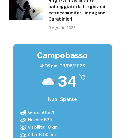
Ragazze trascinate e
palpeggiate da tre giovani
extracomunitari, indagano i
Carabinieri
5 Agosto 2026
Campobasso
4:06 pm,
08/06/2026
34
°C
Nubi Sparse
Vento:
9 Km/h
Nuvole:
62%
Visibilità:
10 km
Alba:
6:00 am