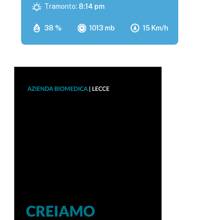
Tramonto:
8:14 pm
38 %
1013 mb
15 Km/h