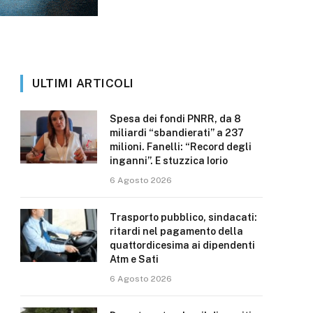
ULTIMI ARTICOLI
Spesa dei fondi PNRR, da 8
miliardi “sbandierati” a 237
milioni. Fanelli: “Record degli
inganni”. E stuzzica Iorio
6 Agosto 2026
Trasporto pubblico, sindacati:
ritardi nel pagamento della
quattordicesima ai dipendenti
Atm e Sati
6 Agosto 2026