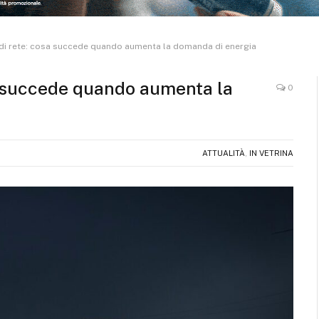
 di rete: cosa succede quando aumenta la domanda di energia
sa succede quando aumenta la
0
ATTUALITÀ
,
IN VETRINA