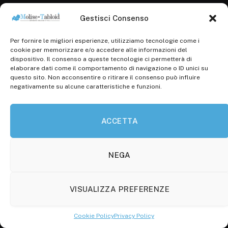
Registr. presso il Tribunale di Campobasso: 3/2013 del
Gestisci Consenso
14.11.2013, Cron. 1254
Roc: iscrizione n° 25549 (Prot. 1138/com/15 del
Per fornire le migliori esperienze, utilizziamo tecnologie come i
30.04.2015)
cookie per memorizzare e/o accedere alle informazioni del
P.Iva: 01707150700
dispositivo. Il consenso a queste tecnologie ci permetterà di
elaborare dati come il comportamento di navigazione o ID unici su
questo sito. Non acconsentire o ritirare il consenso può influire
negativamente su alcune caratteristiche e funzioni.
Molise Tabloid
Viale Manzoni, 38
86100 Campobasso (CB)
ACCETTA
Tel.
+39 3333169466
NEGA
Scrivici a:
info@molisetabloid.it
commerciale@molisetabloid.it
VISUALIZZA PREFERENZE
Cookie Policy
Privacy Policy
Disclaimer