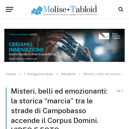
»
»
»
Home
1. Categorie news
Attualità
Misteri, belli ed emozionanti: la storica “marcia” tra le strade di Campobasso accende il Corpus Domini. VIDEO E FOTO
Misteri, belli ed emozionanti:
0
la storica “marcia” tra le
strade di Campobasso
accende il Corpus Domini.