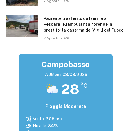
7 Agosto 2026
Paziente trasferito da Isernia a
Pescara, eliambulanza “prende in
prestito” la caserma dei Vigili del Fuoco
7 Agosto 2026
Campobasso
7:06 pm,
08/08/2026
28
°C
Pioggia Moderata
Vento:
27 Km/h
Nuvole:
84%