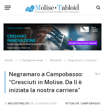
»
»
»
Home
1. Categorie news
Attualità
Negramaro a Campobasso: “Cresciuti in Molise. Da lì è iniziata la nostra carriera”
Negramaro a Campobasso:
0
“Cresciuti in Molise. Da lì è
iniziata la nostra carriera”
DI
MOLISETABLOID
DEL
9 GIUGNO 2026
ATTUALITÀ
,
CAMPOBASSO