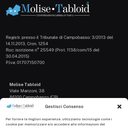
Registr. presso il Tribunale di Campobasso: 3/2013 del
14.11.2013, Cron. 1254
Roc: iscrizione n° 25549 (Prot. 1138/com/15 del
30.04.2015)
P.Iva: 01707150700
Molise Tabloid
Viale Manzoni, 38
86100 Campobasso (CB)
Gestisci Consenso
Tel.
+39 3333169466
Per fornire le migliori esperienze, utilizziamo tecnologie come i
Scrivici a:
cookie per memorizzare e/o accedere alle informazioni del