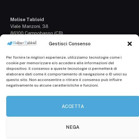
Molise Tabloid
Viale Manzoni, 38
86100 Campobasso (CB)
Gestisci Consenso
Tel.
+39 3333169466
Per fornire le migliori esperienze, utilizziamo tecnologie come i
Scrivici a:
cookie per memorizzare e/o accedere alle informazioni del
info@molisetabloid.it
dispositivo. Il consenso a queste tecnologie ci permetterà di
elaborare dati come il comportamento di navigazione o ID unici su
commerciale@molisetabloid.it
questo sito. Non acconsentire o ritirare il consenso può influire
negativamente su alcune caratteristiche e funzioni.
Disclaimer
ACCETTA
Privacy Policy
Cookie Policy (UE)
NEGA