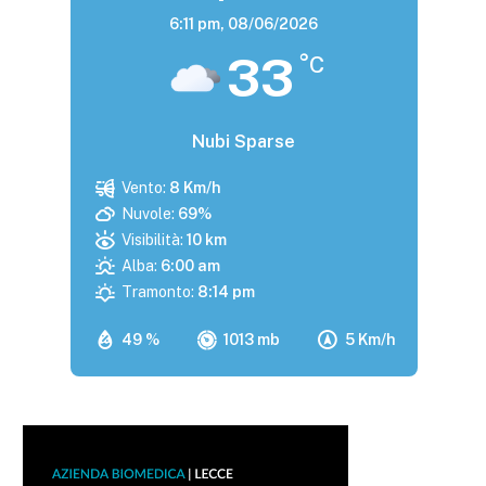
6:11 pm,
08/06/2026
33
°C
Nubi Sparse
Vento:
8 Km/h
Nuvole:
69%
Visibilità:
10 km
Alba:
6:00 am
Tramonto:
8:14 pm
49 %
1013 mb
5 Km/h