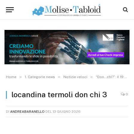
»
»
»
Home
1. Categorie news
Notizie veloci
“Don…chi?”: il 19 giugno a Termoli appuntamento speciale di Jamme Bbelle
locandina termoli don chi 3
0
DI
ANDREABARANELLO
DEL
13 GIUGNO 2026