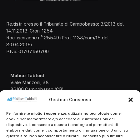
Registr. presso il Tribunale di Campobasso: 3/2013 del
14.11.2013, Cron. 1254
Roc: iscrizione n° 25549 (Prot. 1138/com/15 del
30.04.2015)
P.Iva: 01707150700
Molise Tabloid
Viale Manzoni, 38
86100 Campobasso (CB)
Gestisci Consenso
Tel.
+39 3333169466
Per fornire le migliori esperienze, utilizziamo tecnologie come i
Scrivici a:
cookie per memorizzare e/o accedere alle informazioni del
info@molisetabloid.it
dispositivo. Il consenso a queste tecnologie ci permetterà di
elaborare dati come il comportamento di navigazione o ID unici su
commerciale@molisetabloid.it
questo sito. Non acconsentire o ritirare il consenso può influire