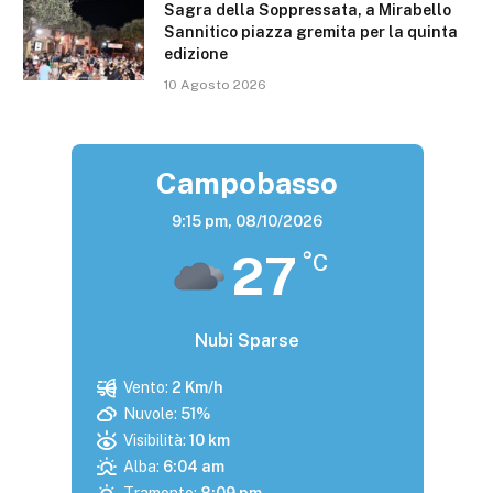
Sagra della Soppressata, a Mirabello
Sannitico piazza gremita per la quinta
edizione
10 Agosto 2026
Campobasso
9:15 pm,
08/10/2026
27
°C
Nubi Sparse
Vento:
2 Km/h
Nuvole:
51%
Visibilità:
10 km
Alba:
6:04 am
Tramonto:
8:09 pm