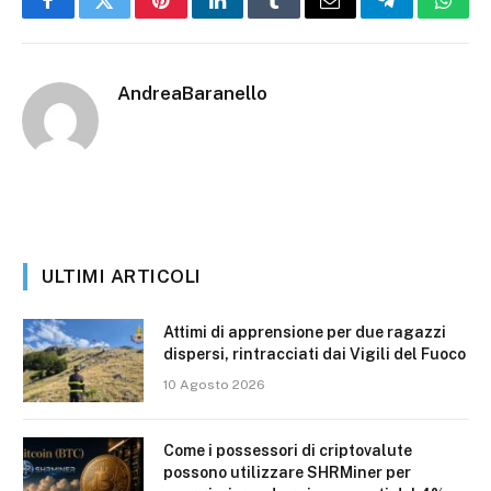
Facebook
Twitter
Pinterest
LinkedIn
Tumblr
Email
Telegram
What
AndreaBaranello
ULTIMI ARTICOLI
Attimi di apprensione per due ragazzi
dispersi, rintracciati dai Vigili del Fuoco
10 Agosto 2026
Come i possessori di criptovalute
possono utilizzare SHRMiner per