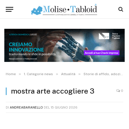
»
»
»
Home
1. Categorie news
Attualità
Storie di affido, adozione e speranza: inaugurata mostra dedicata all’arte dell’accoglienza. FOTO
mostra arte accogliere 3
0
DI
ANDREABARANELLO
DEL
15 GIUGNO 2026