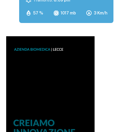
57 %
1017 mb
3 Km/h