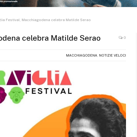
lia Festival, Macchiagodena celebra Matilde Serao
odena celebra Matilde Serao
0
MACCHIAGODENA
,
NOTIZIE VELOCI