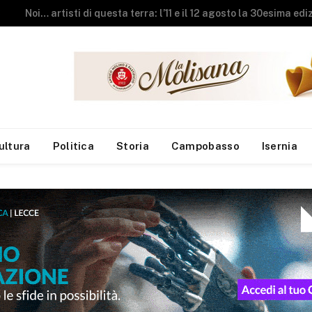
Ripalimosani riscopre la sua anima: al teatro comunale un emozionante viaggio tra gli antichi funai
ultura
Politica
Storia
Campobasso
Isernia