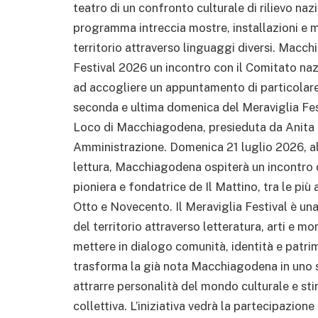
teatro di un confronto culturale di rilievo 
programma intreccia mostre, installazioni e m
territorio attraverso linguaggi diversi. Macc
Festival 2026 un incontro con il Comitato nazi
ad accogliere un appuntamento di particolare r
seconda e ultima domenica del Meraviglia Fes
Loco di Macchiagodena, presieduta da Anita 
Amministrazione. Domenica 21 luglio 2026, all
lettura, Macchiagodena ospiterà un incontro d
pioniera e fondatrice de Il Mattino, tra le più
Otto e Novecento. Il Meraviglia Festival è un
del territorio attraverso letteratura, arti e m
mettere in dialogo comunità, identità e patrim
trasforma la già nota Macchiagodena in uno s
attrarre personalità del mondo culturale e s
collettiva. L’iniziativa vedrà la partecipazion