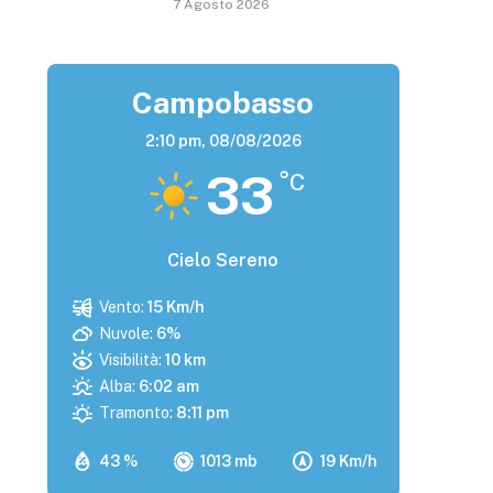
7 Agosto 2026
Campobasso
2:10 pm,
08/08/2026
33
°C
Cielo Sereno
Vento:
15 Km/h
Nuvole:
6%
Visibilità:
10 km
Alba:
6:02 am
Tramonto:
8:11 pm
43 %
1013 mb
19 Km/h