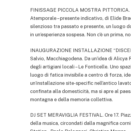
FINISSAGE PICCOLA MOSTRA PITTORICA. Pres
Atemporale – presente indicativo, di Elide Br
silenzioso tra passato e presente, un luogo do
in un’esperienza sospesa. Non c’è un prima, no
INAUGURAZIONE INSTALLAZIONE “DISCENDE
Salvio, Macchiagodena. Da un’idea di Alicya R
degli artigiani locali – Le Fonticelle. Uno spa
luogo di fatica invisibile a centro di forza, i
un’installazione site-specific nell’antico lavat
confinata alla domesticità, ma si apre al pae
montagna e della memoria collettiva.
DJ SET MERAVIGLIA FESTIVAL. Ore 17. Piazza
della musica, circondati dalla magnifica corn