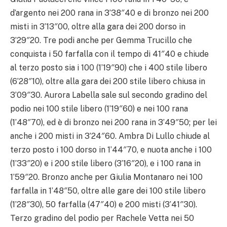
d’argento nei 200 rana in 3’38″40 e di bronzo nei 200
misti in 3’13″00, oltre alla gara dei 200 dorso in
3’29″20. Tre podi anche per Gemma Trucillo che
conquista i 50 farfalla con il tempo di 41″40 e chiude
al terzo posto sia i 100 (1’19″90) che i 400 stile libero
(6’28″10), oltre alla gara dei 200 stile libero chiusa in
3’09″30. Aurora Labella sale sul secondo gradino del
podio nei 100 stile libero (1’19″60) e nei 100 rana
(1’48″70), ed è di bronzo nei 200 rana in 3’49″50; per lei
anche i 200 misti in 3’24″60. Ambra Di Lullo chiude al
terzo posto i 100 dorso in 1’44″70, e nuota anche i 100
(1’33″20) e i 200 stile libero (3’16″20), e i 100 rana in
1’59″20. Bronzo anche per Giulia Montanaro nei 100
farfalla in 1’48″50, oltre alle gare dei 100 stile libero
(1’28″30), 50 farfalla (47″40) e 200 misti (3’41″30).
Terzo gradino del podio per Rachele Vetta nei 50