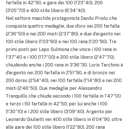
farfalla in 42″90, e gare dei 100 (1’23″40), 200
(3’05″70) e 400 stile libero (6’34″40).
Nel settore maschile protagonista Danilo Priolo che
conquista quattro medaglie, due d’oro nei 200 farfalla
(2’36″50) e nei 200 misti (2’37″80), e due d’argento nei
100 stile libero (1’03″60) e nei 100 rana (1’20″90). Tre
primi posti per Lapo Sulmona che vince i 100 rana in
1’37″40 e i 100 (1’17″00) e 200 stile libero (2’47″70),
chiudendo anche i 200 rana in 3’36″30. Loris Tarchino è
d’argento nei 200 farfalla in 2’51″90, e di bronzo nei
200 dorso (2’54″40), nei 100 farfalla (1’14″80) e nei 200
misti (2’46″50). Due medaglie per Alessandro
Tranquillo che chiude secondo i 100 farfalla in 1’47″00
e terzo i 50 farfalla in 42″50; per lui anche i 100
(1’30″10) e i 200 stile libero (3’09″40). Argento per
Leonardo Giulietti nei 400 stile libero in 6’04″90, oltre
alle gare dei 100 stile libero (1’22″80), 200 rana