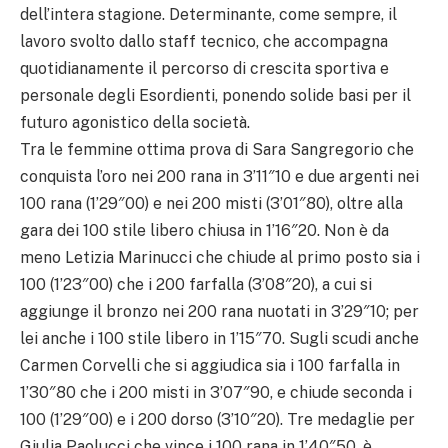
dell’intera stagione. Determinante, come sempre, il
lavoro svolto dallo staff tecnico, che accompagna
quotidianamente il percorso di crescita sportiva e
personale degli Esordienti, ponendo solide basi per il
futuro agonistico della società.
Tra le femmine ottima prova di Sara Sangregorio che
conquista l’oro nei 200 rana in 3’11″10 e due argenti nei
100 rana (1’29″00) e nei 200 misti (3’01″80), oltre alla
gara dei 100 stile libero chiusa in 1’16″20. Non è da
meno Letizia Marinucci che chiude al primo posto sia i
100 (1’23″00) che i 200 farfalla (3’08″20), a cui si
aggiunge il bronzo nei 200 rana nuotati in 3’29″10; per
lei anche i 100 stile libero in 1’15″70. Sugli scudi anche
Carmen Corvelli che si aggiudica sia i 100 farfalla in
1’30″80 che i 200 misti in 3’07″90, e chiude seconda i
100 (1’29″00) e i 200 dorso (3’10″20). Tre medaglie per
Giulia Paolucci che vince i 100 rana in 1’40″50, è