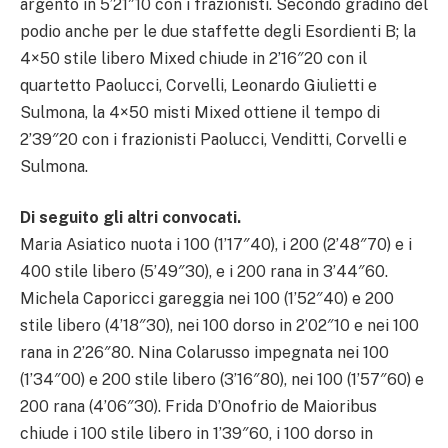
argento in 5’21″10 con i frazionisti. Secondo gradino del
podio anche per le due staffette degli Esordienti B; la
4×50 stile libero Mixed chiude in 2’16″20 con il
quartetto Paolucci, Corvelli, Leonardo Giulietti e
Sulmona, la 4×50 misti Mixed ottiene il tempo di
2’39″20 con i frazionisti Paolucci, Venditti, Corvelli e
Sulmona.
Di seguito gli altri convocati.
Maria Asiatico nuota i 100 (1’17″40), i 200 (2’48″70) e i
400 stile libero (5’49″30), e i 200 rana in 3’44″60.
Michela Caporicci gareggia nei 100 (1’52″40) e 200
stile libero (4’18″30), nei 100 dorso in 2’02″10 e nei 100
rana in 2’26″80. Nina Colarusso impegnata nei 100
(1’34″00) e 200 stile libero (3’16″80), nei 100 (1’57″60) e
200 rana (4’06″30). Frida D’Onofrio de Maioribus
chiude i 100 stile libero in 1’39″60, i 100 dorso in