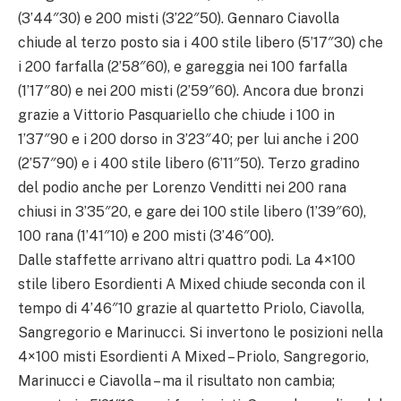
(3’44″30) e 200 misti (3’22″50). Gennaro Ciavolla
chiude al terzo posto sia i 400 stile libero (5’17″30) che
i 200 farfalla (2’58″60), e gareggia nei 100 farfalla
(1’17″80) e nei 200 misti (2’59″60). Ancora due bronzi
grazie a Vittorio Pasquariello che chiude i 100 in
1’37″90 e i 200 dorso in 3’23″40; per lui anche i 200
(2’57″90) e i 400 stile libero (6’11″50). Terzo gradino
del podio anche per Lorenzo Venditti nei 200 rana
chiusi in 3’35″20, e gare dei 100 stile libero (1’39″60),
100 rana (1’41″10) e 200 misti (3’46″00).
Dalle staffette arrivano altri quattro podi. La 4×100
stile libero Esordienti A Mixed chiude seconda con il
tempo di 4’46″10 grazie al quartetto Priolo, Ciavolla,
Sangregorio e Marinucci. Si invertono le posizioni nella
4×100 misti Esordienti A Mixed – Priolo, Sangregorio,
Marinucci e Ciavolla – ma il risultato non cambia;