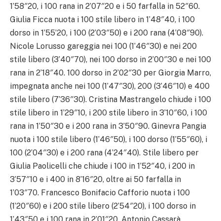
1’58″20, i 100 rana in 2’07″20 e i 50 farfalla in 52″60.
Giulia Ficca nuota i 100 stile libero in 1’48″40, i 100
dorso in 1’55’20, i 100 (2’03″50) e i 200 rana (4’08″90).
Nicole Lorusso gareggia nei 100 (1’46″30) e nei 200
stile libero (3’40″70), nei 100 dorso in 2’00″30 e nei 100
rana in 2’18″40. 100 dorso in 2’02″30 per Giorgia Marro,
impegnata anche nei 100 (1’47″30), 200 (3’46″10) e 400
stile libero (7’36″30). Cristina Mastrangelo chiude i 100
stile libero in 1’29″10, i 200 stile libero in 3’10″60, i 100
rana in 1’50″30 e i 200 rana in 3’50″90. Ginevra Pangia
nuota i 100 stile libero (1’46″50), i 100 dorso (1’55″60), i
100 (2’04″30) e i 200 rana (4’24″40). Stile libero per
Giulia Paolicelli che chiude i 100 in 1’52″40, i 200 in
3’57″10 e i 400 in 8’16″20, oltre ai 50 farfalla in
1’03″70. Francesco Bonifacio Cafforio nuota i 100
(1’20″60) e i 200 stile libero (2’54″20), i 100 dorso in
1’43″50 e i 100 rana in 2’01″20. Antonio Cassarà