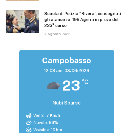
Scuola di Polizia “Rivera”, consegnati
gli alamari ai 196 Agenti in prova del
233° corso
4 Agosto 2026
Campobasso
12:08 am,
08/06/2026
23
°C
Nubi Sparse
Vento:
7 Km/h
Nuvole:
66%
Visibilità:
10 km