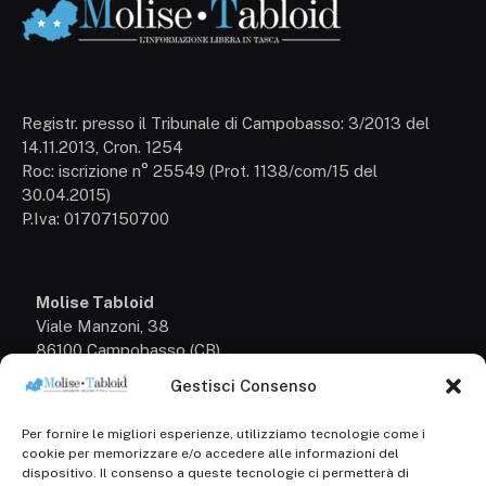
Registr. presso il Tribunale di Campobasso: 3/2013 del
14.11.2013, Cron. 1254
Roc: iscrizione n° 25549 (Prot. 1138/com/15 del
30.04.2015)
P.Iva: 01707150700
Molise Tabloid
Viale Manzoni, 38
86100 Campobasso (CB)
Gestisci Consenso
Tel.
+39 3333169466
Per fornire le migliori esperienze, utilizziamo tecnologie come i
Scrivici a:
cookie per memorizzare e/o accedere alle informazioni del
info@molisetabloid.it
dispositivo. Il consenso a queste tecnologie ci permetterà di