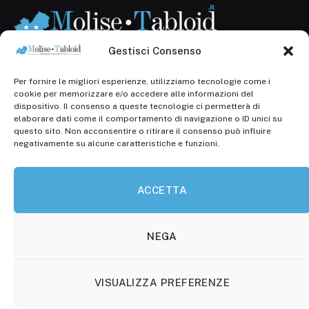
Gestisci Consenso
Per fornire le migliori esperienze, utilizziamo tecnologie come i
Registr. presso il Tribunale di Campobasso: 3/2013 del
cookie per memorizzare e/o accedere alle informazioni del
14.11.2013, Cron. 1254
dispositivo. Il consenso a queste tecnologie ci permetterà di
elaborare dati come il comportamento di navigazione o ID unici su
Roc: iscrizione n° 25549 (Prot. 1138/com/15 del
questo sito. Non acconsentire o ritirare il consenso può influire
30.04.2015)
negativamente su alcune caratteristiche e funzioni.
P.Iva: 01707150700
ACCETTA
Molise Tabloid
Viale Manzoni, 38
86100 Campobasso (CB)
NEGA
Tel.
+39 3333169466
VISUALIZZA PREFERENZE
Scrivici a: