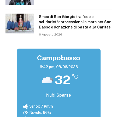
Smoc di San Giorgio tra fede e
solidarietà: processione in mare per San
Basso e donazione di pasta alla Caritas
6 Agosto 2026
Campobasso
6:42 pm,
08/06/2026
32
°C
Nubi Sparse
Vento:
7 Km/h
Nuvole:
66%