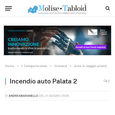
»
»
»
Home
1. Categorie news
Cronaca
Auto in viaggio prende fuoco, salvo il conducente
Incendio auto Palata 2
0
DI
ANDREABARANELLO
DEL
21 GIUGNO 2026