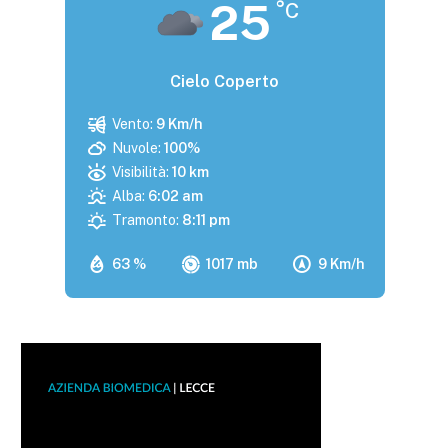
25
°C
Cielo Coperto
Vento:
9 Km/h
Nuvole:
100%
Visibilità:
10 km
Alba:
6:02 am
Tramonto:
8:11 pm
63 %
1017 mb
9 Km/h