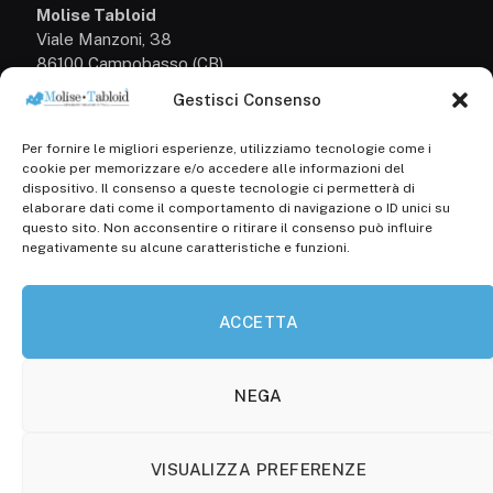
Molise Tabloid
Viale Manzoni, 38
86100 Campobasso (CB)
Gestisci Consenso
Tel.
+39 3333169466
Per fornire le migliori esperienze, utilizziamo tecnologie come i
Scrivici a:
cookie per memorizzare e/o accedere alle informazioni del
info@molisetabloid.it
dispositivo. Il consenso a queste tecnologie ci permetterà di
elaborare dati come il comportamento di navigazione o ID unici su
commerciale@molisetabloid.it
questo sito. Non acconsentire o ritirare il consenso può influire
negativamente su alcune caratteristiche e funzioni.
Disclaimer
ACCETTA
Privacy Policy
Cookie Policy (UE)
NEGA
VISUALIZZA PREFERENZE