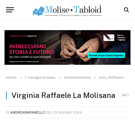
»
»
»
Home
1. Categorie news
Amministrativa
Izzo, Raffaele e Paolantoni insieme al regista Milani a Campobasso: il film “Salute!” a “tavola” con La Molisana
Virginia Raffaele La Molisana
0
DI
ANDREABARANELLO
DEL
23 GIUGNO 2026