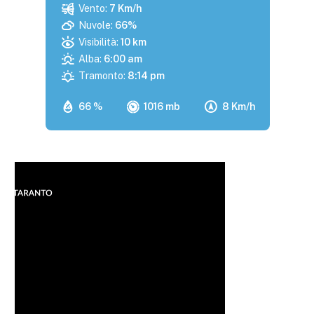
Vento:
7 Km/h
Nuvole:
66%
Visibilità:
10 km
Alba:
6:00 am
Tramonto:
8:14 pm
66 %
1016 mb
8 Km/h