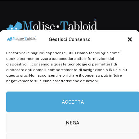
Gestisci Consenso
Per fornire le migliori esperienze, utilizziamo tecnologie come i
Registr. presso il Tribunale di Campobasso: 3/2013 del
cookie per memorizzare e/o accedere alle informazioni del
14.11.2013, Cron. 1254
dispositivo. Il consenso a queste tecnologie ci permetterà di
elaborare dati come il comportamento di navigazione o ID unici su
Roc: iscrizione n° 25549 (Prot. 1138/com/15 del
questo sito. Non acconsentire o ritirare il consenso può influire
30.04.2015)
negativamente su alcune caratteristiche e funzioni.
P.Iva: 01707150700
ACCETTA
Molise Tabloid
Viale Manzoni, 38
86100 Campobasso (CB)
NEGA
Tel.
+39 3333169466