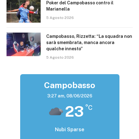
Poker del Campobasso contro il
Marianella
5 Agosto 2026
Campobasso, Rizzetta: “La squadra non
sarà smembrata, manca ancora
qualche innesto”
5 Agosto 2026
Campobasso
3:27 am,
08/06/2026
23
°C
Nubi Sparse