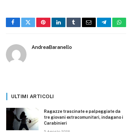
Facebook
Twitter
Pinterest
LinkedIn
Tumblr
Email
Telegram
What
AndreaBaranello
ULTIMI ARTICOLI
Ragazze trascinate e palpeggiate da
tre giovani extracomunitari, indagano i
Carabinieri
5 Agosto 2026