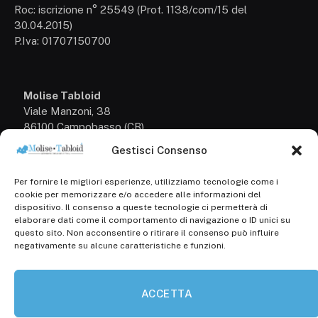
Roc: iscrizione n° 25549 (Prot. 1138/com/15 del
30.04.2015)
P.Iva: 01707150700
Molise Tabloid
Viale Manzoni, 38
86100 Campobasso (CB)
Gestisci Consenso
Tel.
+39 3333169466
Per fornire le migliori esperienze, utilizziamo tecnologie come i
Scrivici a:
cookie per memorizzare e/o accedere alle informazioni del
info@molisetabloid.it
dispositivo. Il consenso a queste tecnologie ci permetterà di
elaborare dati come il comportamento di navigazione o ID unici su
commerciale@molisetabloid.it
questo sito. Non acconsentire o ritirare il consenso può influire
negativamente su alcune caratteristiche e funzioni.
Disclaimer
ACCETTA
Privacy Policy