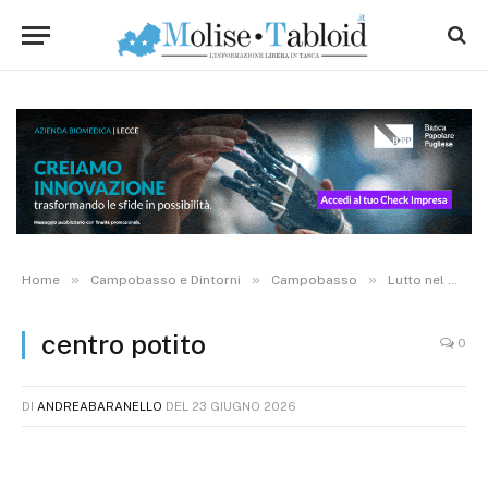
»
»
»
Home
Campobasso e Dintorni
Campobasso
Lutto nel mondo medico: si spegne a 65 anni Francesco Potito, titolare del noto centro radiologico
centro potito
0
DI
ANDREABARANELLO
DEL
23 GIUGNO 2026