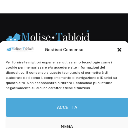
Gestisci Consenso
Per fornire le migliori esperienze, utilizziamo tecnologie come i
Registr. presso il Tribunale di Campobasso: 3/2013 del
cookie per memorizzare e/o accedere alle informazioni del
14.11.2013, Cron. 1254
dispositivo. Il consenso a queste tecnologie ci permetterà di
elaborare dati come il comportamento di navigazione o ID unici su
Roc: iscrizione n° 25549 (Prot. 1138/com/15 del
questo sito. Non acconsentire o ritirare il consenso può influire
30.04.2015)
negativamente su alcune caratteristiche e funzioni.
P.Iva: 01707150700
ACCETTA
Molise Tabloid
Viale Manzoni, 38
86100 Campobasso (CB)
NEGA