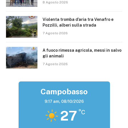
8 Agosto 2026
Violenta tromba d’aria tra Venafro e
Pozzilli, alberi sulla strada
7 Agosto 2026
A fuoco rimessa agricola, messi in salvo
gli animali
7 Agosto 2026
Campobasso
9:17 am,
08/10/2026
27
°C