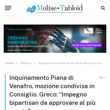
»
»
Home
Politica
Inquinamento Piana di Venafro, mozione condivisa in Consiglio. Greco: “Impegno bipartisan da approvare al più presto”
Inquinamento Piana di
0
Venafro, mozione condivisa in
Consiglio. Greco: “Impegno
bipartisan da approvare al più