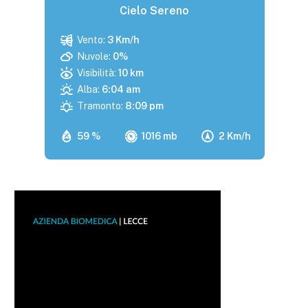
Cielo Sereno
Vento:
3 Km/h
Nuvole:
0%
Visibilità:
10 km
Alba:
6:04 am
Tramonto:
8:09 pm
59 %
1016 mb
2 Km/h