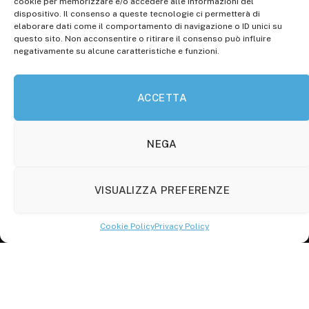
cookie per memorizzare e/o accedere alle informazioni del
14.11.2013, Cron. 1254
dispositivo. Il consenso a queste tecnologie ci permetterà di
elaborare dati come il comportamento di navigazione o ID unici su
Roc: iscrizione n° 25549 (Prot. 1138/com/15 del
questo sito. Non acconsentire o ritirare il consenso può influire
30.04.2015)
negativamente su alcune caratteristiche e funzioni.
P.Iva: 01707150700
ACCETTA
Molise Tabloid
Viale Manzoni, 38
86100 Campobasso (CB)
NEGA
Tel.
+39 3333169466
VISUALIZZA PREFERENZE
Scrivici a:
info@molisetabloid.it
Cookie Policy
Privacy Policy
commerciale@molisetabloid.it
Disclaimer