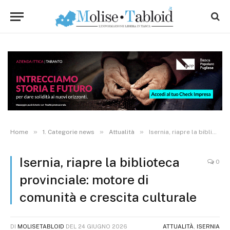
»
»
»
Home
1. Categorie news
Attualità
Isernia, riapre la biblioteca provinciale: motore di comunità e crescita culturale
Isernia, riapre la biblioteca
0
provinciale: motore di
comunità e crescita culturale
DI
MOLISETABLOID
DEL
24 GIUGNO 2026
ATTUALITÀ
,
ISERNIA