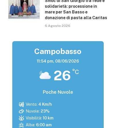
Smoc di San Giorgio tra fede e
solidarietà: processione in
mare per San Basso e
donazione di pasta alla Caritas
6 Agosto 2026
Campobasso
11:54 pm,
08/06/2026
26
°C
Poche Nuvole
Vento:
4 Km/h
Nuvole:
23%
Visibilità:
10 km
Alba:
6:00 am