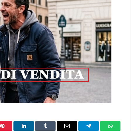
Pinterest
LinkedIn
Tumblr
Email
Telegram
WhatsAp