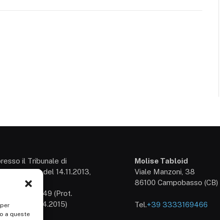
presso il Tribunale di
Molise Tabloid
so: 3/2013 del 14.11.2013,
Viale Manzoni, 38
54
86100 Campobasso (CB)
izione n° 25549 (Prot.
/15 del 30.04.2015)
Tel.
+39 3333169466
 per
1707150700
so a queste