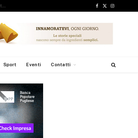
ari, 6 milioni dai Fondi Europei per le borse di studio
Facebook
X
Instagram
(Twitter)
Sport
Eventi
Contatti