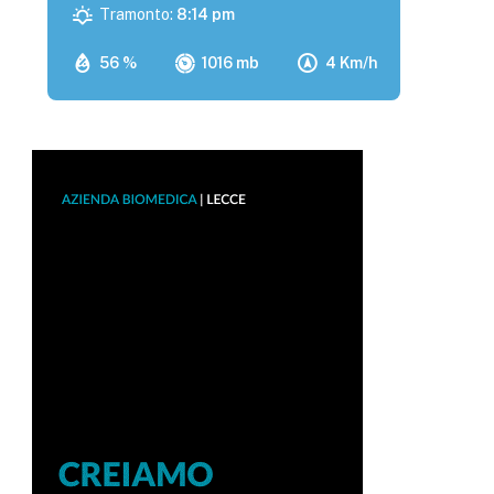
Tramonto:
8:14 pm
56 %
1016 mb
4 Km/h