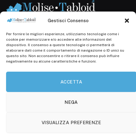
Gestisci Consenso
Per fornire le migliori esperienze, utilizziamo tecnologie come i
Registr. presso il Tribunale di Campobasso: 3/2013 del
cookie per memorizzare e/o accedere alle informazioni del
14.11.2013, Cron. 1254
dispositivo. Il consenso a queste tecnologie ci permetterà di
elaborare dati come il comportamento di navigazione o ID unici su
Roc: iscrizione n° 25549 (Prot. 1138/com/15 del
questo sito. Non acconsentire o ritirare il consenso può influire
30.04.2015)
negativamente su alcune caratteristiche e funzioni.
P.Iva: 01707150700
ACCETTA
Molise Tabloid
Viale Manzoni, 38
86100 Campobasso (CB)
NEGA
Tel.
+39 3333169466
VISUALIZZA PREFERENZE
Scrivici a:
info@molisetabloid.it