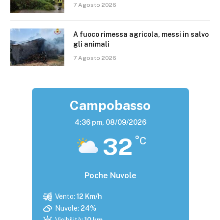
7 Agosto 2026
A fuoco rimessa agricola, messi in salvo
gli animali
7 Agosto 2026
Campobasso
4:36 pm,
08/09/2026
32
°C
Poche Nuvole
Vento:
12 Km/h
Nuvole:
24%