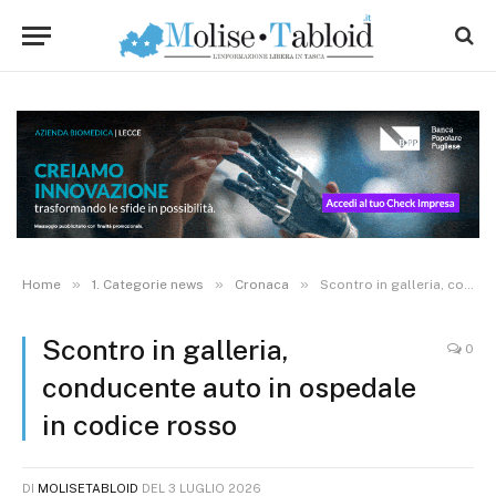
»
»
»
Home
1. Categorie news
Cronaca
Scontro in galleria, conducente auto in ospedale in codice rosso
Scontro in galleria,
0
conducente auto in ospedale
in codice rosso
DI
MOLISETABLOID
DEL
3 LUGLIO 2026