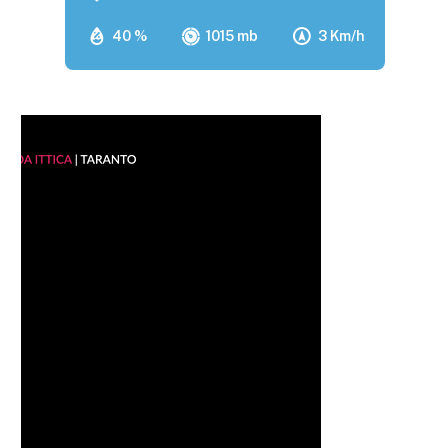
40 %
1015 mb
3 Km/h