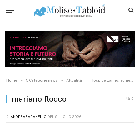
»
»
»
Home
1. Categorie news
Attualità
Hospice Larino: aumentano domande di accesso. Il report: risposta celere ed elevata qualità delle prestazioni
mariano flocco
0
DI
ANDREABARANELLO
DEL
9 LUGLIO 2026