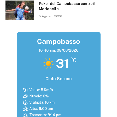
Poker del Campobasso contro il
Marianella
5 Agosto 2026
Campobasso
10:40 am,
08/06/2026
31
°C
Cielo Sereno
Vento:
5 Km/h
Nuvole:
0%
Visibilità:
10 km
Alba:
6:00 am
Tramonto:
8:14 pm