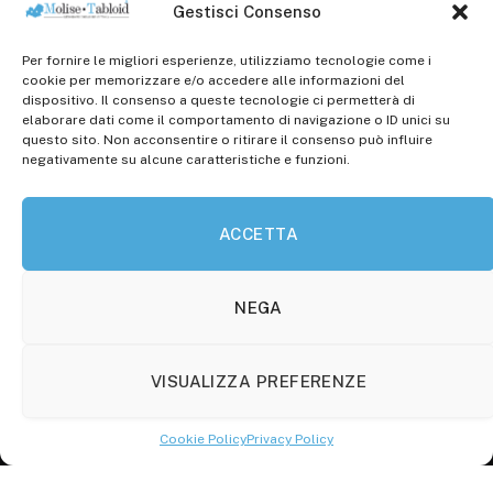
Gestisci Consenso
Per fornire le migliori esperienze, utilizziamo tecnologie come i
Registr. presso il Tribunale di Campobasso: 3/2013 del
cookie per memorizzare e/o accedere alle informazioni del
14.11.2013, Cron. 1254
dispositivo. Il consenso a queste tecnologie ci permetterà di
elaborare dati come il comportamento di navigazione o ID unici su
Roc: iscrizione n° 25549 (Prot. 1138/com/15 del
questo sito. Non acconsentire o ritirare il consenso può influire
30.04.2015)
negativamente su alcune caratteristiche e funzioni.
P.Iva: 01707150700
ACCETTA
Molise Tabloid
Viale Manzoni, 38
86100 Campobasso (CB)
NEGA
Tel.
+39 3333169466
VISUALIZZA PREFERENZE
Scrivici a:
info@molisetabloid.it
Cookie Policy
Privacy Policy
commerciale@molisetabloid.it