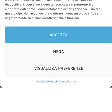
cookie per memorizzare e/o accedere alle informazioni del
14.11.2013, Cron. 1254
dispositivo. Il consenso a queste tecnologie ci permetterà di
elaborare dati come il comportamento di navigazione o ID unici su
Roc: iscrizione n° 25549 (Prot. 1138/com/15 del
questo sito. Non acconsentire o ritirare il consenso può influire
30.04.2015)
negativamente su alcune caratteristiche e funzioni.
P.Iva: 01707150700
ACCETTA
Molise Tabloid
Viale Manzoni, 38
86100 Campobasso (CB)
NEGA
Tel.
+39 3333169466
VISUALIZZA PREFERENZE
Scrivici a:
info@molisetabloid.it
Cookie Policy
Privacy Policy
commerciale@molisetabloid.it
Disclaimer
Privacy Policy