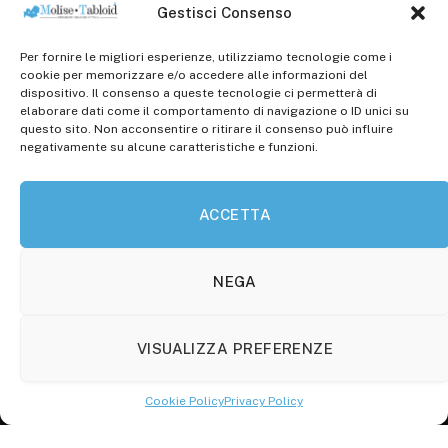
Gestisci Consenso
Per fornire le migliori esperienze, utilizziamo tecnologie come i
Registr. presso il Tribunale di Campobasso: 3/2013 del
cookie per memorizzare e/o accedere alle informazioni del
14.11.2013, Cron. 1254
dispositivo. Il consenso a queste tecnologie ci permetterà di
elaborare dati come il comportamento di navigazione o ID unici su
Roc: iscrizione n° 25549 (Prot. 1138/com/15 del
questo sito. Non acconsentire o ritirare il consenso può influire
30.04.2015)
negativamente su alcune caratteristiche e funzioni.
P.Iva: 01707150700
ACCETTA
Molise Tabloid
Viale Manzoni, 38
86100 Campobasso (CB)
NEGA
Tel.
+39 3333169466
VISUALIZZA PREFERENZE
Scrivici a:
info@molisetabloid.it
Cookie Policy
Privacy Policy
commerciale@molisetabloid.it