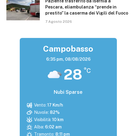
Paziente trasferito da Isernia a
Pescara, eliambulanza “prende in
prestito” la caserma dei Vigili del Fuoco
7 Agosto 2026
Campobasso
6:35 pm,
08/08/2026
28
°C
Nubi Sparse
Vento:
17 Km/h
Nuvole:
82%
Visibilità:
10 km
Alba:
6:02 am
Tramonto:
8:11 pm