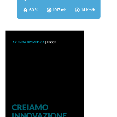
60 %
1017 mb
14 Km/h