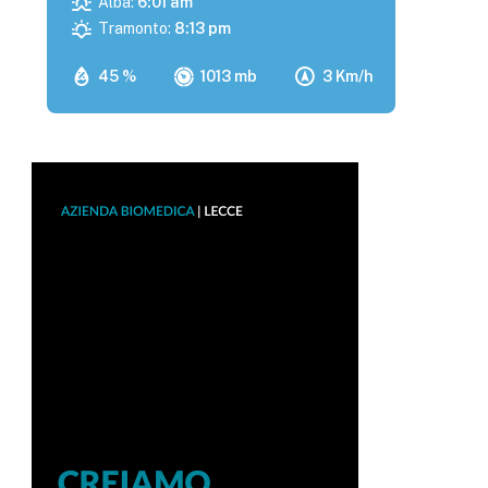
Alba:
6:01 am
Tramonto:
8:13 pm
45 %
1013 mb
3 Km/h
p