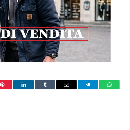
Pinterest
LinkedIn
Tumblr
Email
Telegram
WhatsAp