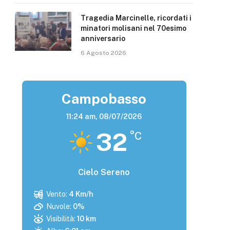
Tragedia Marcinelle, ricordati i
minatori molisani nel 70esimo
anniversario
6 Agosto 2026
Campobasso
11:24 am,
08/07/2026
32
°C
Cielo Sereno
Vento:
4 Km/h
Nuvole:
0%
Visibilità:
10 km