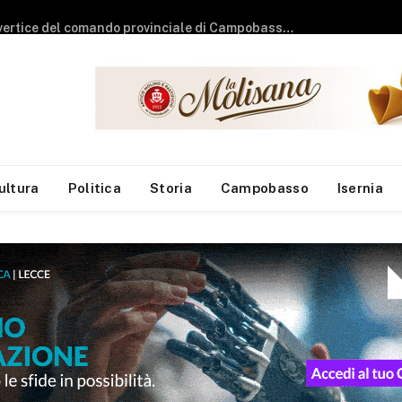
Esodo estivo, secondo weekend da bollino nero: previsti oltre 25 milioni di spostamenti
ultura
Politica
Storia
Campobasso
Isernia