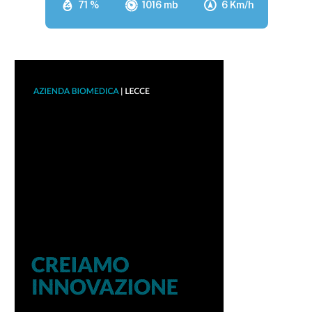
71 %
1016 mb
6 Km/h