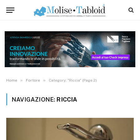
»
»
Home
Fortore
Category: "Riccia" (Page 2)
NAVIGAZIONE:
RICCIA