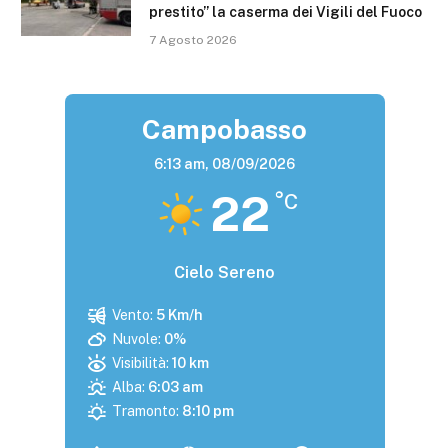
prestito” la caserma dei Vigili del Fuoco
7 Agosto 2026
Campobasso
6:13 am,
08/09/2026
22
°C
Cielo Sereno
Vento:
5 Km/h
Nuvole:
0%
Visibilità:
10 km
Alba:
6:03 am
Tramonto:
8:10 pm