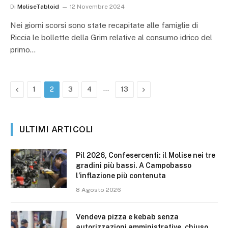
Di
MoliseTabloid
12 Novembre 2024
Nei giorni scorsi sono state recapitate alle famiglie di
Riccia le bollette della Grim relative al consumo idrico del
primo…
Precedente
…
Prossimo
1
2
3
4
13
ULTIMI ARTICOLI
Pil 2026, Confesercenti: il Molise nei tre
gradini più bassi. A Campobasso
l’inflazione più contenuta
8 Agosto 2026
Vendeva pizza e kebab senza
autorizzazioni amministrative, chiuso