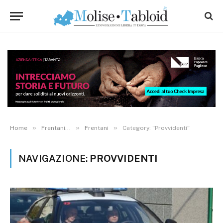
»
»
»
Home
Frentani...
Frentani
Category: "Provvidenti"
NAVIGAZIONE:
PROVVIDENTI