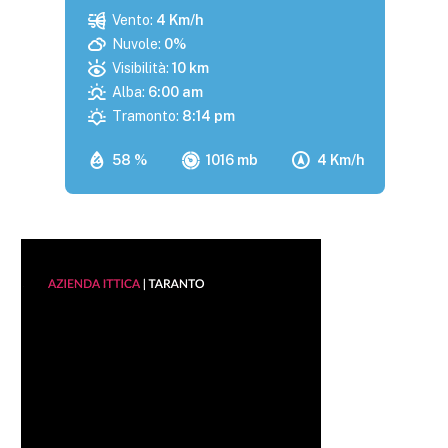
Vento:
4 Km/h
Nuvole:
0%
Visibilità:
10 km
Alba:
6:00 am
Tramonto:
8:14 pm
58 %
1016 mb
4 Km/h