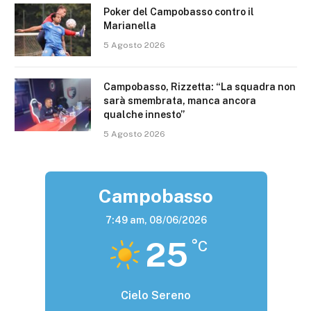
Poker del Campobasso contro il
Marianella
5 Agosto 2026
Campobasso, Rizzetta: “La squadra non
sarà smembrata, manca ancora
qualche innesto”
5 Agosto 2026
Campobasso
7:49 am,
08/06/2026
25
°C
Cielo Sereno