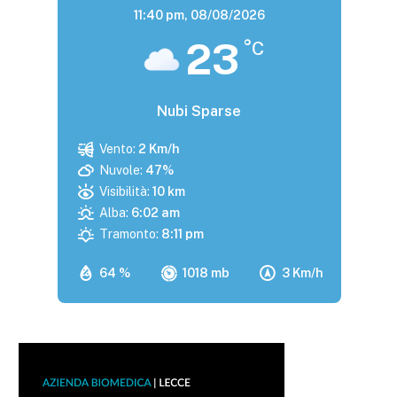
11:40 pm,
08/08/2026
23
°C
Nubi Sparse
Vento:
2 Km/h
Nuvole:
47%
Visibilità:
10 km
Alba:
6:02 am
Tramonto:
8:11 pm
64 %
1018 mb
3 Km/h