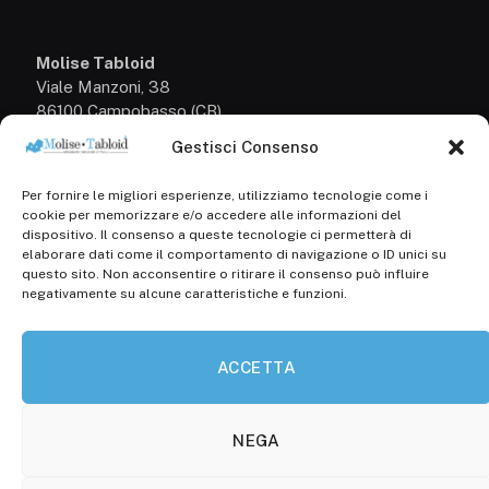
Molise Tabloid
Viale Manzoni, 38
86100 Campobasso (CB)
Gestisci Consenso
Tel.
+39 3333169466
Per fornire le migliori esperienze, utilizziamo tecnologie come i
Scrivici a:
cookie per memorizzare e/o accedere alle informazioni del
info@molisetabloid.it
dispositivo. Il consenso a queste tecnologie ci permetterà di
elaborare dati come il comportamento di navigazione o ID unici su
commerciale@molisetabloid.it
questo sito. Non acconsentire o ritirare il consenso può influire
negativamente su alcune caratteristiche e funzioni.
Disclaimer
ACCETTA
Privacy Policy
Cookie Policy (UE)
NEGA