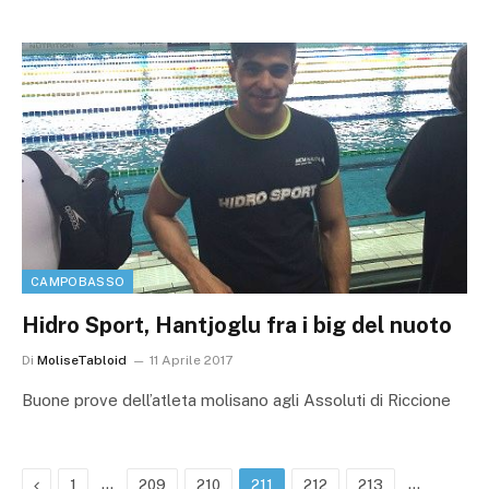
CAMPOBASSO
Hidro Sport, Hantjoglu fra i big del nuoto
Di
MoliseTabloid
11 Aprile 2017
Buone prove dell’atleta molisano agli Assoluti di Riccione
Precedente
…
…
1
209
210
211
212
213