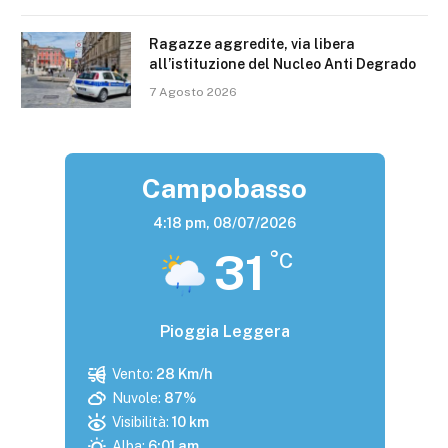
Ragazze aggredite, via libera
all’istituzione del Nucleo Anti Degrado
7 Agosto 2026
Campobasso
4:18 pm,
08/07/2026
31
°C
Pioggia Leggera
Vento:
28 Km/h
Nuvole:
87%
Visibilità:
10 km
Alba:
6:01 am