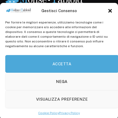
Gestisci Consenso
Per fornire le migliori esperienze, utilizziamo tecnologie come i
Registr. presso il Tribunale di Campobasso: 3/2013 del
cookie per memorizzare e/o accedere alle informazioni del
14.11.2013, Cron. 1254
dispositivo. Il consenso a queste tecnologie ci permetterà di
elaborare dati come il comportamento di navigazione o ID unici su
Roc: iscrizione n° 25549 (Prot. 1138/com/15 del
questo sito. Non acconsentire o ritirare il consenso può influire
30.04.2015)
negativamente su alcune caratteristiche e funzioni.
P.Iva: 01707150700
ACCETTA
Molise Tabloid
Viale Manzoni, 38
86100 Campobasso (CB)
NEGA
Tel.
+39 3333169466
VISUALIZZA PREFERENZE
Scrivici a:
info@molisetabloid.it
Cookie Policy
Privacy Policy
commerciale@molisetabloid.it