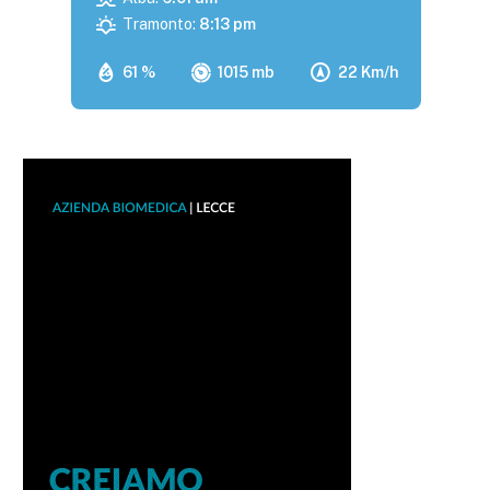
Tramonto:
8:13 pm
61 %
1015 mb
22 Km/h