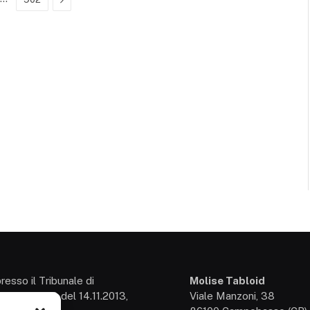
presso il Tribunale di
Molise Tabloid
so: 3/2013 del 14.11.2013,
Viale Manzoni, 38