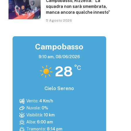
Campobasso, Rizzetta: “La
squadra non sarà smembrata,
manca ancora qualche innesto”
5 Agosto 2026
Campobasso
9:10 am,
08/06/2026
28
°C
Cielo Sereno
Vento:
4 Km/h
Nuvole:
0%
Visibilità:
10 km
Alba:
6:00 am
Tramonto:
8:14 pm