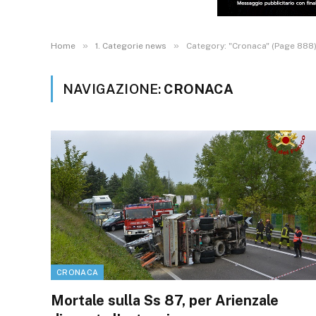
»
»
Home
1. Categorie news
Category: "Cronaca" (Page 888
NAVIGAZIONE:
CRONACA
CRONACA
Mortale sulla Ss 87, per Arienzale