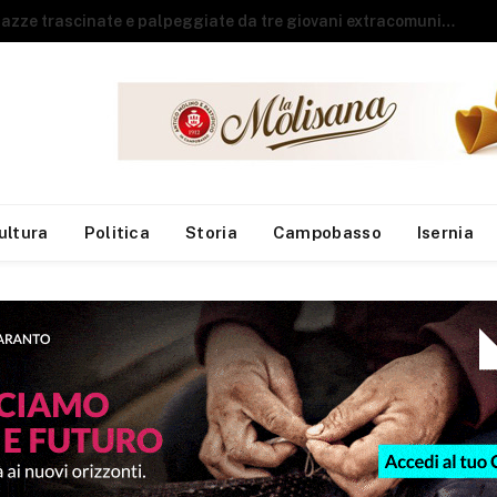
Guardia di Finanza, arrivano sei neo finanzieri al Reparto Aeronavale di Termoli
ultura
Politica
Storia
Campobasso
Isernia