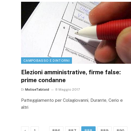
CAMPOBASSO E DINTORNI
Elezioni amministrative, firme false:
prime condanne
Di
MoliseTabloid
8 Maggio 2017
Patteggiamento per Colagiovanni, Durante, Cerio e
altri
Precedente
…
1
886
887
888
889
890