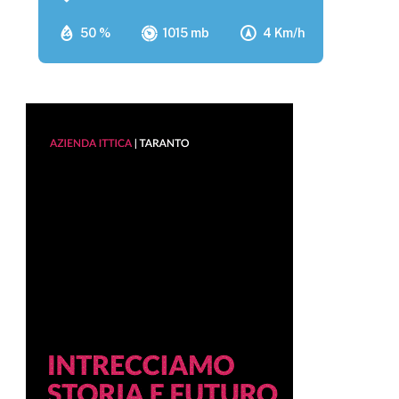
50 %
1015 mb
4 Km/h