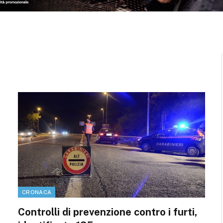
)
CRONACA
Controlli di prevenzione contro i furti,