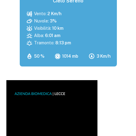
Cielo Sereno
Vento:
2 Km/h
Nuvole:
3%
Visibilità:
10 km
Alba:
6:01 am
Tramonto:
8:13 pm
50 %
1014 mb
3 Km/h