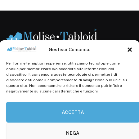
Gestisci Consenso
Per fornire le migliori esperienze, utilizziamo tecnologie come i
Registr. presso il Tribunale di Campobasso: 3/2013 del
cookie per memorizzare e/o accedere alle informazioni del
14.11.2013, Cron. 1254
dispositivo. Il consenso a queste tecnologie ci permetterà di
elaborare dati come il comportamento di navigazione o ID unici su
Roc: iscrizione n° 25549 (Prot. 1138/com/15 del
questo sito. Non acconsentire o ritirare il consenso può influire
30.04.2015)
negativamente su alcune caratteristiche e funzioni.
P.Iva: 01707150700
ACCETTA
Molise Tabloid
Viale Manzoni, 38
86100 Campobasso (CB)
NEGA