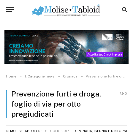
»
»
»
Home
1. Categorie news
Cronaca
Prevenzione furti e droga, foglio di via per otto pregiudicati
Prevenzione furti e droga,
0
foglio di via per otto
pregiudicati
DI
MOLISETABLOID
DEL
6 LUGLIO 2017
CRONACA
,
ISERNIA E DINTORNI