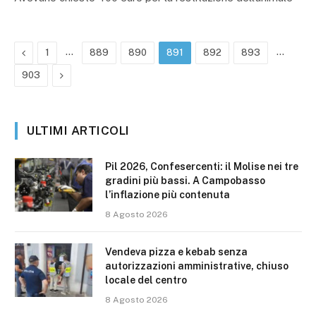
Precedente
…
…
1
889
890
891
892
893
Prossimo
903
ULTIMI ARTICOLI
Pil 2026, Confesercenti: il Molise nei tre
gradini più bassi. A Campobasso
l’inflazione più contenuta
8 Agosto 2026
Vendeva pizza e kebab senza
autorizzazioni amministrative, chiuso
locale del centro
8 Agosto 2026