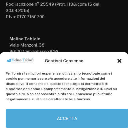
Roc: iscrizione n° 25549 (Prot. 1138/com/15 del
30.04.2015)
P.Iva: 01707150700
Molise Tabloid
Viale Manzoni, 38
86100 Campobasso (CB)
Gestisci Consenso
Tel.
+39 3333169466
Per fornire le migliori esperienze, utilizziamo tecnologie come i
Scrivici a:
cookie per memorizzare e/o accedere alle informazioni del
info@molisetabloid.it
dispositivo. Il consenso a queste tecnologie ci permetterà di
elaborare dati come il comportamento di navigazione o ID unici su
commerciale@molisetabloid.it
questo sito. Non acconsentire o ritirare il consenso può influire
negativamente su alcune caratteristiche e funzioni.
Disclaimer
ACCETTA
Privacy Policy