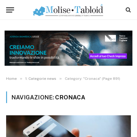
»
»
Home
1. Categorie news
Category: "Cronaca" (Page 891)
NAVIGAZIONE:
CRONACA