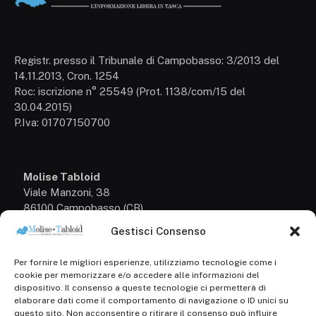
Registr. presso il Tribunale di Campobasso: 3/2013 del
14.11.2013, Cron. 1254
Roc: iscrizione n° 25549 (Prot. 1138/com/15 del
30.04.2015)
P.Iva: 01707150700
Molise Tabloid
Viale Manzoni, 38
86100 Campobasso (CB)
Gestisci Consenso
Tel.
+39 3333169466
Per fornire le migliori esperienze, utilizziamo tecnologie come i
Scrivici a:
cookie per memorizzare e/o accedere alle informazioni del
info@molisetabloid.it
dispositivo. Il consenso a queste tecnologie ci permetterà di
elaborare dati come il comportamento di navigazione o ID unici su
commerciale@molisetabloid.it
questo sito. Non acconsentire o ritirare il consenso può influire