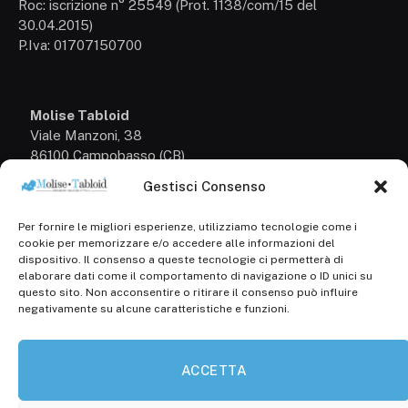
Roc: iscrizione n° 25549 (Prot. 1138/com/15 del
30.04.2015)
P.Iva: 01707150700
Molise Tabloid
Viale Manzoni, 38
86100 Campobasso (CB)
Gestisci Consenso
Tel.
+39 3333169466
Per fornire le migliori esperienze, utilizziamo tecnologie come i
Scrivici a:
cookie per memorizzare e/o accedere alle informazioni del
info@molisetabloid.it
dispositivo. Il consenso a queste tecnologie ci permetterà di
elaborare dati come il comportamento di navigazione o ID unici su
commerciale@molisetabloid.it
questo sito. Non acconsentire o ritirare il consenso può influire
negativamente su alcune caratteristiche e funzioni.
Disclaimer
ACCETTA
Privacy Policy
Cookie Policy (UE)