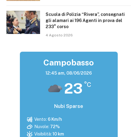
Scuola di Polizia “Rivera”, consegnati
gli alamari ai 196 Agenti in prova del
233° corso
4 Agosto 2026
Campobasso
12:45 am,
08/06/2026
23
°C
Nubi Sparse
Vento:
6 Km/h
Nuvole:
72%
Visibilità:
10 km