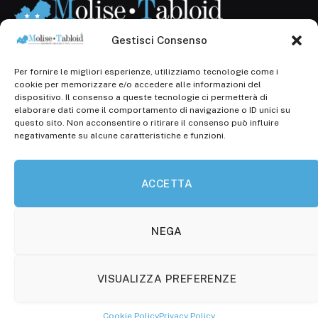
Gestisci Consenso
Per fornire le migliori esperienze, utilizziamo tecnologie come i
Registr. presso il Tribunale di Campobasso: 3/2013 del
cookie per memorizzare e/o accedere alle informazioni del
14.11.2013, Cron. 1254
dispositivo. Il consenso a queste tecnologie ci permetterà di
elaborare dati come il comportamento di navigazione o ID unici su
Roc: iscrizione n° 25549 (Prot. 1138/com/15 del
questo sito. Non acconsentire o ritirare il consenso può influire
30.04.2015)
negativamente su alcune caratteristiche e funzioni.
P.Iva: 01707150700
ACCETTA
Molise Tabloid
Viale Manzoni, 38
86100 Campobasso (CB)
NEGA
Tel.
+39 3333169466
VISUALIZZA PREFERENZE
Scrivici a:
info@molisetabloid.it
Cookie Policy
Privacy Policy