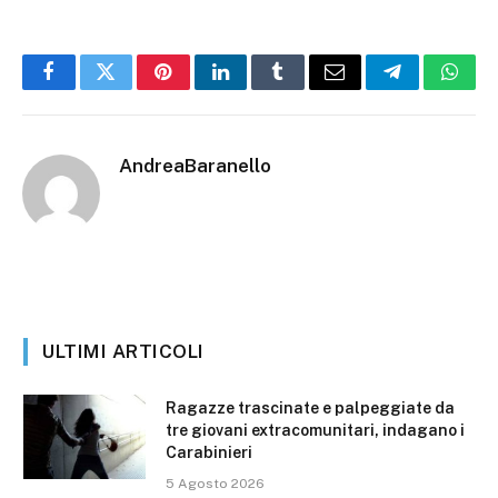
Facebook
Twitter
Pinterest
LinkedIn
Tumblr
Email
Telegram
What
AndreaBaranello
ULTIMI ARTICOLI
Ragazze trascinate e palpeggiate da
tre giovani extracomunitari, indagano i
Carabinieri
5 Agosto 2026