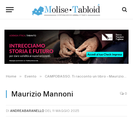
»
»
Home
Evento
CAMPOBASSO. Ti racconto un libro – Maurizio Mannoni presenta “Quella notte a Saxa Rubra”
Maurizio Mannoni
0
DI
ANDREABARANELLO
DEL
11 MAGGIO 2025