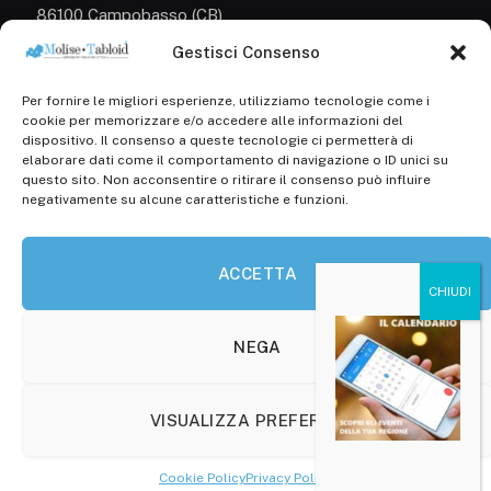
86100 Campobasso (CB)
Gestisci Consenso
Tel.
+39 3333169466
Per fornire le migliori esperienze, utilizziamo tecnologie come i
Scrivici a:
cookie per memorizzare e/o accedere alle informazioni del
info@molisetabloid.it
dispositivo. Il consenso a queste tecnologie ci permetterà di
elaborare dati come il comportamento di navigazione o ID unici su
commerciale@molisetabloid.it
questo sito. Non acconsentire o ritirare il consenso può influire
negativamente su alcune caratteristiche e funzioni.
Disclaimer
ACCETTA
Privacy Policy
Cookie Policy (UE)
NEGA
VISUALIZZA PREFERENZE
© 2026 Molisetabloid -Powered by
Robarts
.
Cookie Policy
Privacy Policy