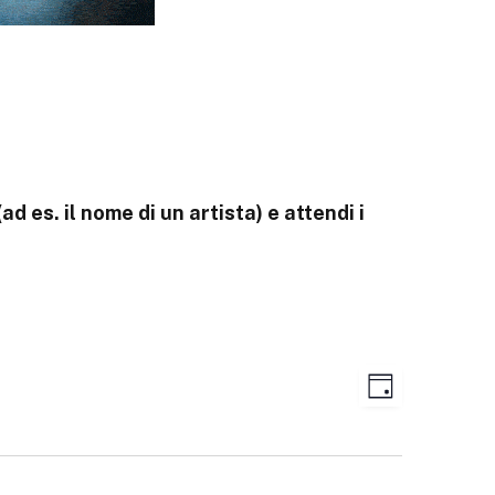
ad es. il nome di un artista) e attendi i
Evento
Viste
GIORNO
Viste
Navigazione
Navigazione