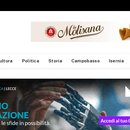
Sla, Neuromed: individuato meccanismo che compromette l’equilibrio dei motoneuroni
ultura
Politica
Storia
Campobasso
Isernia