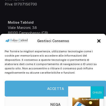
P.Iva: 01707150700
Molise Tabloid
Viale Manzoni, 38
86100 Campobasso (CB)
Gestisci Consenso
Tel.
+39 3333169466
Per fornire le migliori esperienze, utilizziamo tecnologie come i
Scrivici a:
cookie per memorizzare e/o accedere alle informazioni del
info@molisetabloid.it
dispositivo. Il consenso a queste tecnologie ci permetterà di
elaborare dati come il comportamento di navigazione o ID unici su
commerciale@molisetabloid.it
questo sito. Non acconsentire o ritirare il consenso può influire
negativamente su alcune caratteristiche e funzioni.
Disclaimer
ACCETTA
Privacy Policy
Cookie Policy (UE)
NEGA