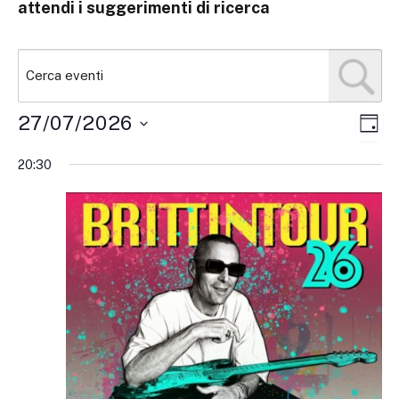
attendi i suggerimenti di ricerca
Eve
Vist
27/07/2026
GIOR
Vist
Navi
Seleziona
Nav
20:30
la
data.