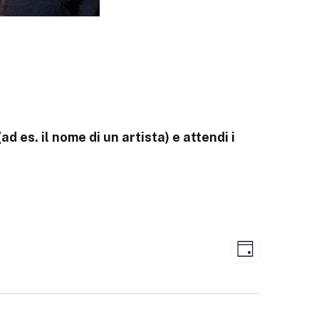
ad es. il nome di un artista) e attendi i
Evento
Viste
GIORNO
Viste
Navigazione
Navigazione