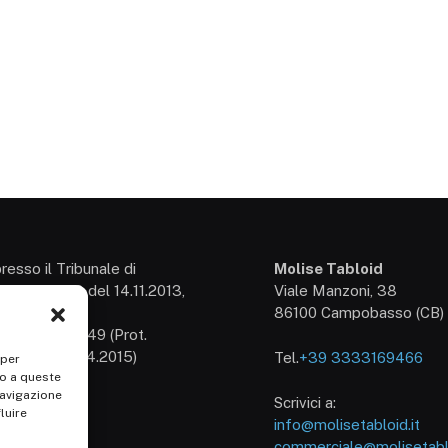
presso il Tribunale di
Molise Tabloid
so: 3/2013 del 14.11.2013,
Viale Manzoni, 38
54
86100 Campobasso (CB)
izione n° 25549 (Prot.
/15 del 30.04.2015)
Tel.
+39 3333169466
 per
so a queste
1707150700
navigazione
Scrivici a:
luire
info@molisetabloid.it
commerciale@molisetablo