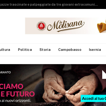
Guardia di Finanza, arrivano sei neo finanzieri al Reparto Aeronavale di Termoli
ultura
Politica
Storia
Campobasso
Isernia