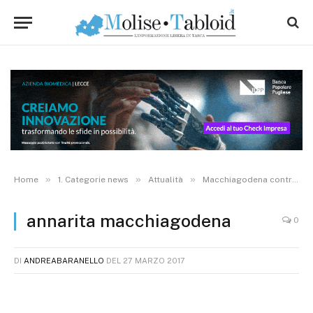
»
»
»
Home
1. Categorie news
Attualità
Macchiagodena contro Recco, divertente sfida in tv
annarita macchiagodena
0
DI
ANDREABARANELLO
DEL
27 MARZO 2017