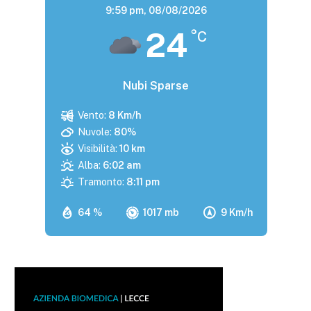
9:59 pm,
08/08/2026
24
°C
Nubi Sparse
Vento:
8 Km/h
Nuvole:
80%
Visibilità:
10 km
Alba:
6:02 am
Tramonto:
8:11 pm
64 %
1017 mb
9 Km/h