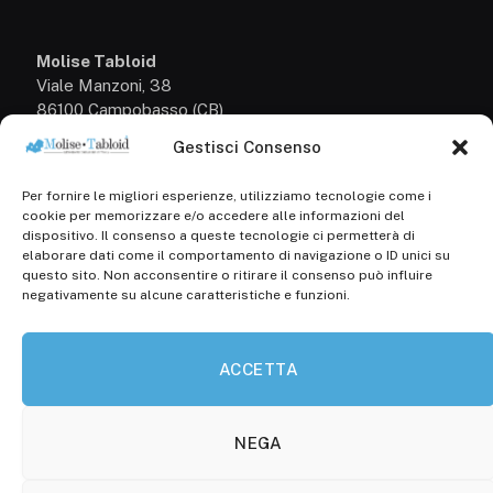
Molise Tabloid
Viale Manzoni, 38
86100 Campobasso (CB)
Gestisci Consenso
Tel.
+39 3333169466
Per fornire le migliori esperienze, utilizziamo tecnologie come i
Scrivici a:
cookie per memorizzare e/o accedere alle informazioni del
info@molisetabloid.it
dispositivo. Il consenso a queste tecnologie ci permetterà di
elaborare dati come il comportamento di navigazione o ID unici su
commerciale@molisetabloid.it
questo sito. Non acconsentire o ritirare il consenso può influire
negativamente su alcune caratteristiche e funzioni.
Disclaimer
ACCETTA
Privacy Policy
Cookie Policy (UE)
NEGA