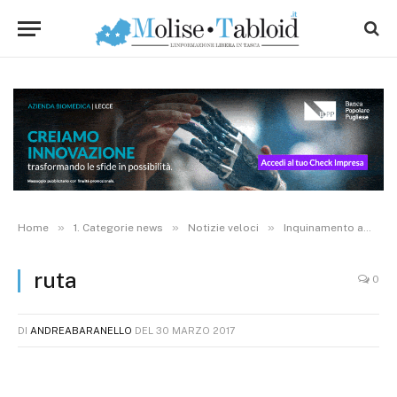
»
»
»
Home
1. Categorie news
Notizie veloci
Inquinamento ambientale, Ruta incontra il ministro Galletti
ruta
0
DI
ANDREABARANELLO
DEL
30 MARZO 2017