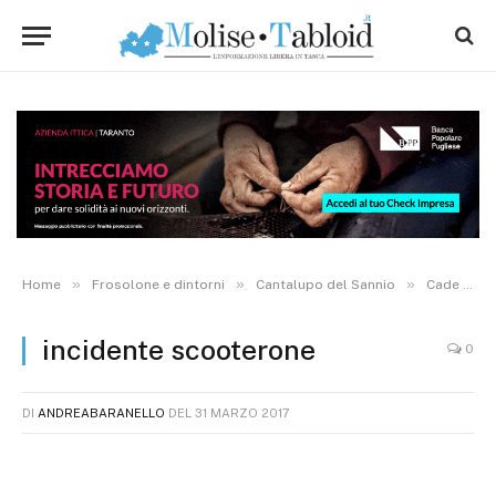
»
»
»
Home
Frosolone e dintorni
Cantalupo del Sannio
Cade con lo scooterone sull’asfalto, grave 56enne
incidente scooterone
0
DI
ANDREABARANELLO
DEL
31 MARZO 2017