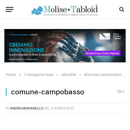
»
»
»
Home
1. Categorie news
Attualità
Giornata sanità pubblica, Campobasso aderisce alla mobilitazione
comune-campobasso
0
DI
ANDREABARANELLO
DEL
3 APRILE 2017