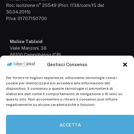
Roc: iscrizione n° 25549 (Prot. 1138/com/15 del
30.04.2015)
P.Iva: 01707150700
Molise Tabloid
Viale Manzoni, 38
86100 Campobasso (CB)
Gestisci Consenso
Tel.
+39 3333169466
Per fornire le migliori esperienze, utilizziamo tecnologie come i
Scrivici a:
cookie per memorizzare e/o accedere alle informazioni del
info@molisetabloid.it
dispositivo. Il consenso a queste tecnologie ci permetterà di
elaborare dati come il comportamento di navigazione o ID unici su
commerciale@molisetabloid.it
questo sito. Non acconsentire o ritirare il consenso può influire
negativamente su alcune caratteristiche e funzioni.
Disclaimer
ACCETTA
Privacy Policy