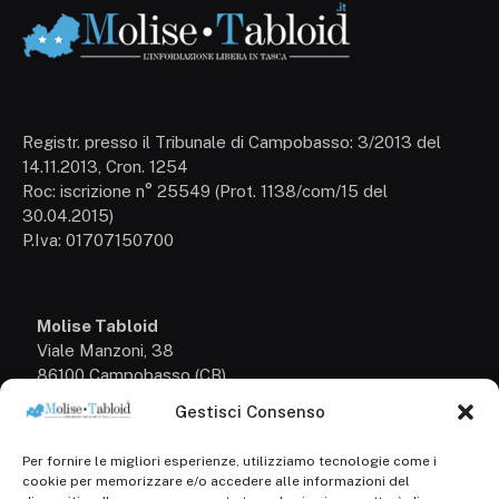
Registr. presso il Tribunale di Campobasso: 3/2013 del
14.11.2013, Cron. 1254
Roc: iscrizione n° 25549 (Prot. 1138/com/15 del
30.04.2015)
P.Iva: 01707150700
Molise Tabloid
Viale Manzoni, 38
86100 Campobasso (CB)
Gestisci Consenso
Tel.
+39 3333169466
Per fornire le migliori esperienze, utilizziamo tecnologie come i
Scrivici a:
cookie per memorizzare e/o accedere alle informazioni del