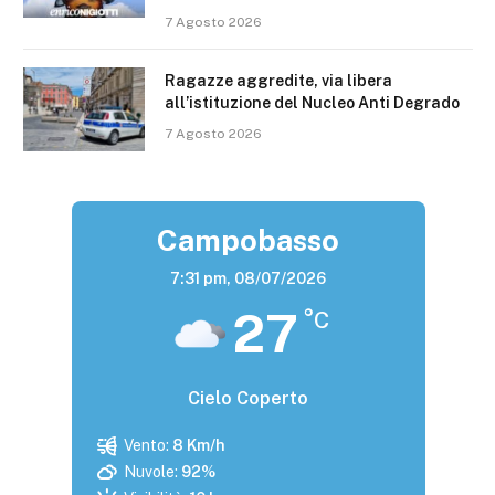
7 Agosto 2026
Ragazze aggredite, via libera
all’istituzione del Nucleo Anti Degrado
7 Agosto 2026
Campobasso
7:31 pm,
08/07/2026
27
°C
Cielo Coperto
Vento:
8 Km/h
Nuvole:
92%