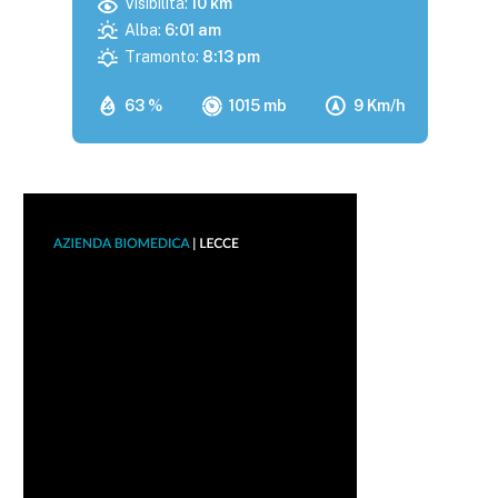
Visibilità:
10 km
Alba:
6:01 am
Tramonto:
8:13 pm
63 %
1015 mb
9 Km/h