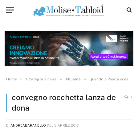
»
»
»
Home
1. Categorie news
Attualità
Quando a Palata scese un paracadute con ‘sos’ politici
convegno rocchetta lanza de
0
dona
DI
ANDREABARANELLO
DEL
8 APRILE 2017