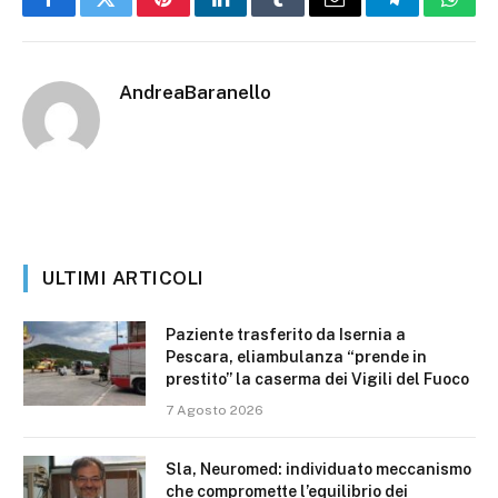
Facebook
Twitter
Pinterest
LinkedIn
Tumblr
Email
Telegram
What
AndreaBaranello
ULTIMI ARTICOLI
Paziente trasferito da Isernia a
Pescara, eliambulanza “prende in
prestito” la caserma dei Vigili del Fuoco
7 Agosto 2026
Sla, Neuromed: individuato meccanismo
che compromette l’equilibrio dei