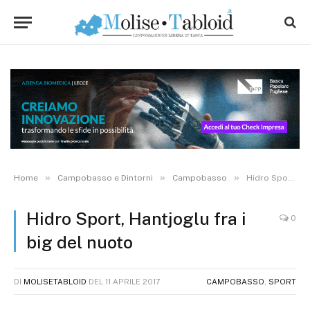
»
»
»
Home
Campobasso e Dintorni
Campobasso
Hidro Sport, Hantjoglu fra i big del nuoto
Hidro Sport, Hantjoglu fra i
0
big del nuoto
DI
MOLISETABLOID
DEL
11 APRILE 2017
CAMPOBASSO
,
SPORT