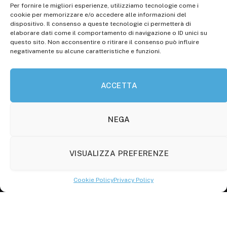
Per fornire le migliori esperienze, utilizziamo tecnologie come i
Registr. presso il Tribunale di Campobasso: 3/2013 del
cookie per memorizzare e/o accedere alle informazioni del
14.11.2013, Cron. 1254
dispositivo. Il consenso a queste tecnologie ci permetterà di
elaborare dati come il comportamento di navigazione o ID unici su
Roc: iscrizione n° 25549 (Prot. 1138/com/15 del
questo sito. Non acconsentire o ritirare il consenso può influire
30.04.2015)
negativamente su alcune caratteristiche e funzioni.
P.Iva: 01707150700
ACCETTA
Molise Tabloid
Viale Manzoni, 38
86100 Campobasso (CB)
NEGA
Tel.
+39 3333169466
VISUALIZZA PREFERENZE
Scrivici a:
info@molisetabloid.it
Cookie Policy
Privacy Policy
commerciale@molisetabloid.it
Disclaimer