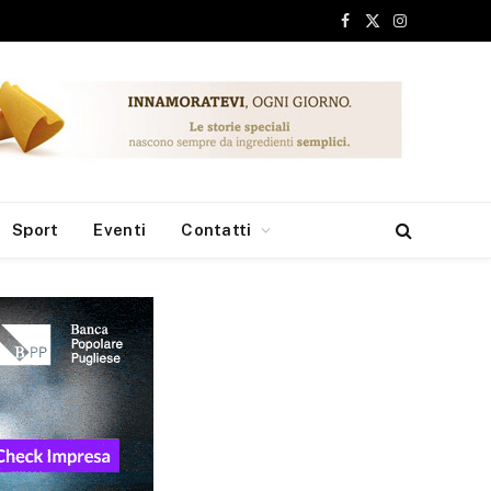
Campobasso, il 9 agosto l’ultima amichevole contro la Juve Stabia
Facebook
X
Instagram
(Twitter)
Sport
Eventi
Contatti