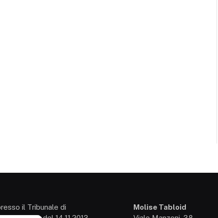
presso il Tribunale di
Molise Tabloid
so: 3/2013 del 14.11.2013,
Viale Manzoni, 38