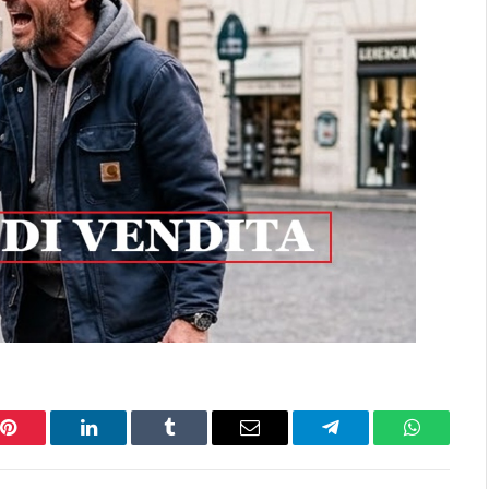
Pinterest
LinkedIn
Tumblr
Email
Telegram
WhatsAp