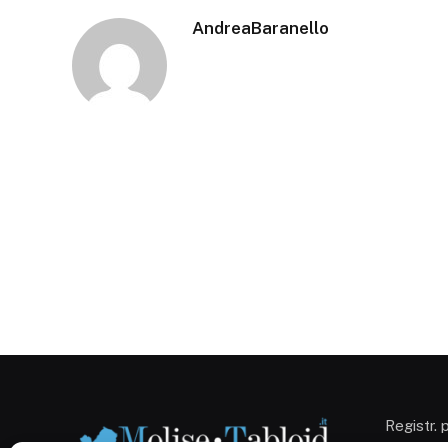
AndreaBaranello
Registr. 
Campobas