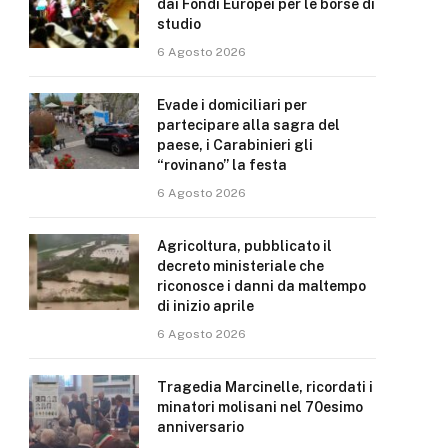
dai Fondi Europei per le borse di
studio
6 Agosto 2026
Evade i domiciliari per
partecipare alla sagra del
paese, i Carabinieri gli
“rovinano” la festa
6 Agosto 2026
Agricoltura, pubblicato il
decreto ministeriale che
riconosce i danni da maltempo
di inizio aprile
6 Agosto 2026
Tragedia Marcinelle, ricordati i
minatori molisani nel 70esimo
anniversario