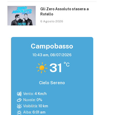
Gli Zero Assoluto stasera a
Rotello
6 Agosto 2026
Campobasso
10:43 am,
08/07/2026
31
°C
Cielo Sereno
Vento:
4 Km/h
Nuvole:
0%
Visibilità:
10 km
Alba:
6:01 am