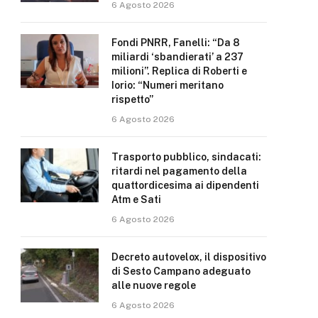
6 Agosto 2026
Fondi PNRR, Fanelli: “Da 8
miliardi ‘sbandierati’ a 237
milioni”. Replica di Roberti e
Iorio: “Numeri meritano
rispetto”
6 Agosto 2026
Trasporto pubblico, sindacati:
ritardi nel pagamento della
quattordicesima ai dipendenti
Atm e Sati
6 Agosto 2026
Decreto autovelox, il dispositivo
di Sesto Campano adeguato
alle nuove regole
6 Agosto 2026