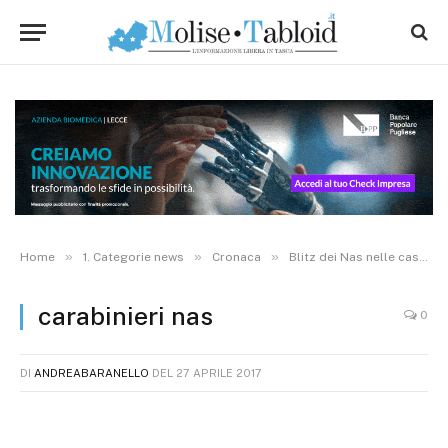
»
»
»
Home
1. Categorie news
Cronaca
Blitz dei Nas nelle case di riposo, chiuse 4 comunità alloggio
carabinieri nas
0
DI
ANDREABARANELLO
DEL
27 APRILE 2017