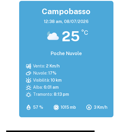
Campobasso
12:38 am,
08/07/2026
25
°C
Poche Nuvole
Vento:
2 Km/h
Nuvole:
17%
Visibilità:
10 km
Alba:
6:01 am
Tramonto:
8:13 pm
57 %
1015 mb
3 Km/h