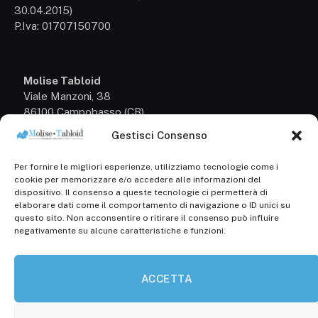
30.04.2015)
P.Iva: 01707150700
Molise Tabloid
Viale Manzoni, 38
86100 Campobasso (CB)
Gestisci Consenso
Tel.
+39 3333169466
Per fornire le migliori esperienze, utilizziamo tecnologie come i
Scrivici a:
cookie per memorizzare e/o accedere alle informazioni del
info@molisetabloid.it
dispositivo. Il consenso a queste tecnologie ci permetterà di
elaborare dati come il comportamento di navigazione o ID unici su
commerciale@molisetabloid.it
questo sito. Non acconsentire o ritirare il consenso può influire
negativamente su alcune caratteristiche e funzioni.
Disclaimer
ACCETTA
Privacy Policy
Cookie Policy (UE)